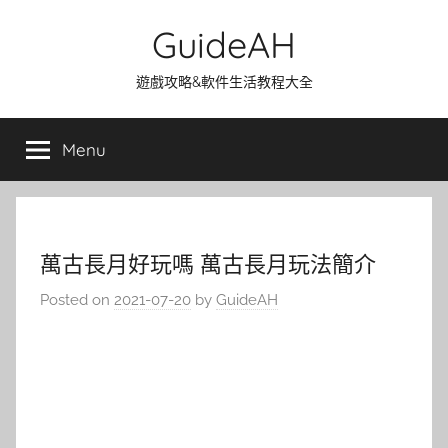
Skip
GuideAH
to
content
遊戲攻略&軟件生活教程大全
Menu
萬古長月好玩嗎 萬古長月玩法簡介
Posted on
2021-07-20
by
GuideAH