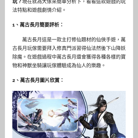
玩？
現在就為大傢來簡單分析下，看看這款遊戲的玩
法特點和遊戲劇情介紹。
1、萬古長月簡要評析：
萬古長月這是一款主打修仙題材的仙俠手遊，萬
古長月玩傢需要拜入修真門派習得仙法然後下山降妖
除魔。在遊戲過程中萬古長月還會獲得各種各樣的寶
物和神獸坐騎讓玩傢體驗成為仙人的樂趣。
2、萬古長月圖片欣賞：