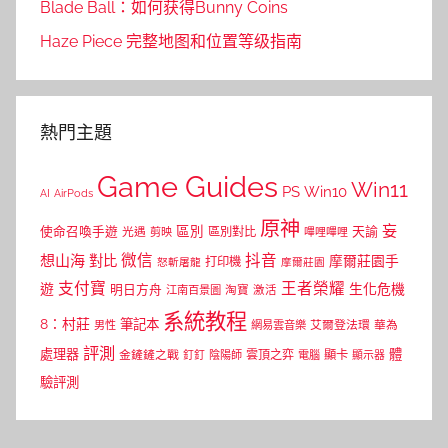
Blade Ball：如何获得Bunny Coins
Haze Piece 完整地图和位置等级指南
熱門主題
Game Guides
Win11
PS
Win10
AI
AirPods
原神
妄
區別
使命召喚手遊
區別對比
天諭
光遇
剪映
嗶哩嗶哩
微信
抖音
想山海
對比
摩爾莊園手
打印機
怒斬屠龍
摩爾莊園
支付寶
王者榮耀
遊
生化危機
明日方舟
江南百景圖
淘寶
激活
系統教程
8：村莊
筆記本
網易雲音樂
艾爾登法環
華為
男性
評測
體
處理器
顯卡
金鏟鏟之戰
雲頂之弈
釘釘
陰陽師
電腦
顯示器
驗評測