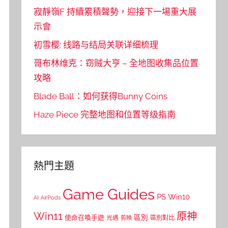
寂靜嶺F 持續累積聲勢，迎接下一場重大展
示會
初雪樱: 线路与结局关联详细梳理
哥布林维克：窃贼大亨 – 全地图收集品位置
攻略
Blade Ball：如何获得Bunny Coins
Haze Piece 完整地图和位置等级指南
熱門主題
Game Guides
PS
Win10
AI
AirPods
Win11
原神
區別
使命召喚手遊
區別對比
光遇
剪映