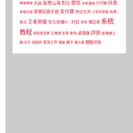
微信
抖音
妄想山海
對比
天諭
打印機
嗶哩嗶哩
怒斬屠龍
支付寶
摩爾莊園手遊
明日方舟
江南百景圖
淘寶
摩爾莊園
系統
王者榮耀
生化危機8：村莊
筆記本
激活
男性
教程
評測
處理器
網易雲音樂
艾爾登法環
華為
金鏟鏟之
體驗評測
顯卡
戰
雲頂之弈
釘釘
陰陽師
電腦
顯示器