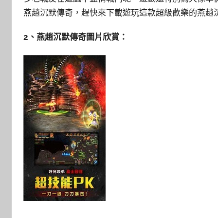
燕趙沉默傳奇，趕快來下載遊玩這款超級歡樂的燕趙
2、燕趙沉默傳奇圖片欣賞：