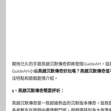
期待已久的手遊燕趙沉默傳奇即將登陸GuideAH
GuideAH小編
燕趙沉默傳奇好玩嗎？燕趙沉默傳奇值
法特點和遊戲劇情介紹。
1、燕趙沉默傳奇簡要評析：
燕趙沉默傳奇是一款超級熱血的沉默版本傳奇，這款
多老戰友在遊戲中盡情戰鬥呢，遊戲還特別為大傢準