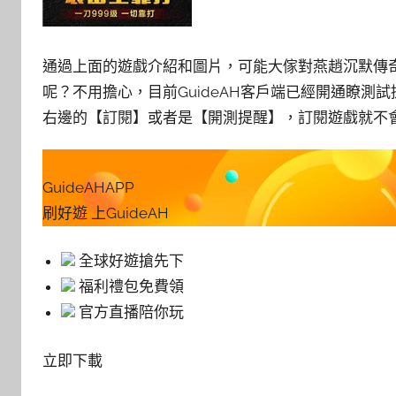
通過上面的遊戲介紹和圖片，可能大傢對燕趙沉默傳
呢？不用擔心，目前GuideAH客戶端已經開通瞭測試提
右邊的【訂閱】或者是【開測提醒】，訂閱遊戲就不
GuideAHAPP
刷好遊 上GuideAH
全球好遊搶先下
福利禮包免費領
官方直播陪你玩
立即下載