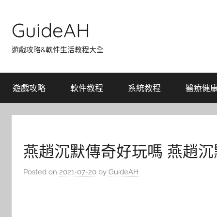
Skip
to
GuideAH
content
遊戲攻略&軟件生活教程大全
遊戲攻略
軟件教程
系統教程
醫療健
燕趙沉默傳奇好玩嗎 燕趙
Posted on
2021-07-20
by
GuideAH