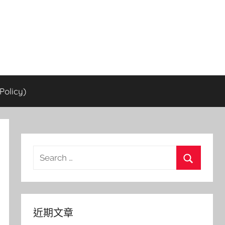
olicy)
Search
for:
Search
近期文章