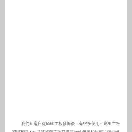
我們知道自從b560主板發佈後，有很多使用七彩虹主板
的網友問，七彩虹b560主板其搭載intel 酷睿10代或11處理器