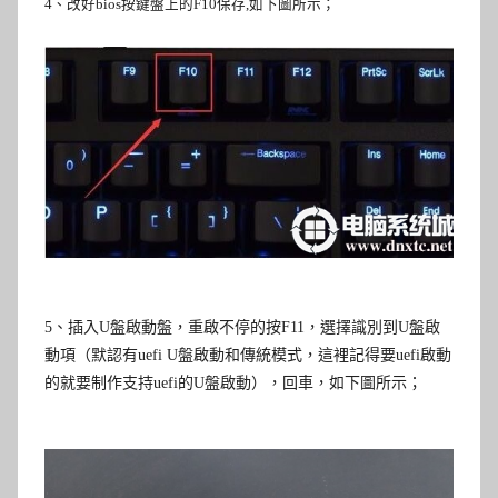
4
、改好bios按鍵盤上的F10保存,如下圖所示；
5
、插入
U
盤啟動盤，重啟不停的按F11，
選擇識別到
U
盤啟
動項（默認有uefi U盤啟動和傳統模式，這裡記得要uefi啟動
的就要制作支持uefi的U盤啟動），回車，如下圖所示；