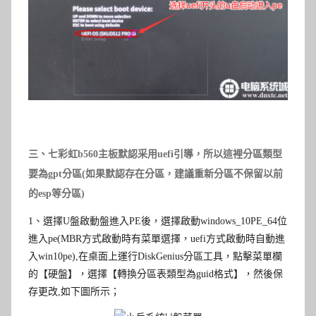
三、
七彩虹b560
主板默認采用uefi引導，所以這裡分區類型
要為gpt分區(如果默認存在分區，建議重新分區不保留以前
的esp等分區)
1
、選擇
U
盤啟動盤進入
PE
後，選擇啟動windows_10PE_64位
進入pe(
MBR方式啟動時有菜單選擇，uefi方式啟動時自動進
入win10pe
),在桌面上運行
DiskGenius
分區工具，點擊菜單欄
的【硬盤】，選擇【轉換分區表類型為
guid
格式】，然後保
存更改,如下圖所示；