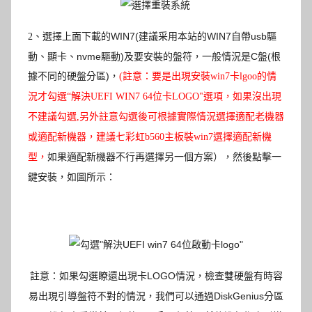
選擇上面下載的WIN7(建議采用本站的WIN7自帶usb驅
2
、
動、顯卡、nvme驅動)及要安裝的盤符，一般情況是C盤(根
據不同的硬盤分區)
，
(註意：要是出現安裝win7卡lgoo的情
況才勾選“解決UEFI WIN7 64位卡LOGO"選項，如果沒出現
不建議勾選,另外註意勾選後可根據實際情況選擇適配老機器
或適配新機器，建議七彩虹b560主板裝win7選擇適配新機
如果適配新機器不行再選擇另一個方案
）
型，
，然後點擊一
如圖所示：
鍵安裝，
註意：如果勾選瞭還出現卡LOGO情況，檢查雙硬盤有時容
易出現引導盤符不對的情況，我們可以通過DiskGenius分區