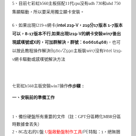
5
、目前七彩虹b560主板搭配11代cpu沒有udh 730和uhd 750
集顯驅動，所以要采用獨立顯卡安裝。
intel 219-V，219分17版本 1-7版本
6
、
如果出現I219-v網卡(
可以，8-17版本不行,如果出現I219-V的網卡安裝win7後出
現感嘆號或X的，可加群解決，群號：606616468
)，也可
B560/Z590主板裝win7沒有Intel I219-
以按此教程操作解決
v網卡驅動或感嘆號解決方法
七彩虹b560主板
安裝win7操作
作步驟：
一、安裝前的準備工作
1
、備份硬盤所有重要的文件（註：GPT分區轉化MBR分區
時數據會丟失）
(PE特點：1，絕無捆
2
、
8G
左右的
U
盤:
U盤啟動盤制作工具