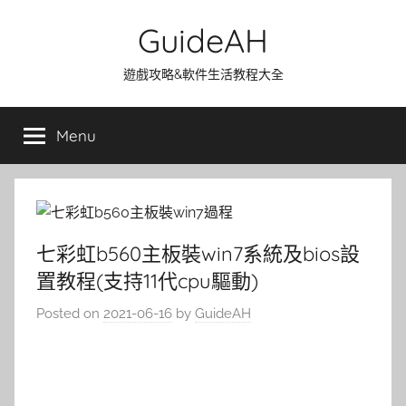
Skip
GuideAH
to
content
遊戲攻略&軟件生活教程大全
Menu
七彩虹b560主板裝win7系統及bios設
置教程(支持11代cpu驅動)
Posted on
2021-06-16
by
GuideAH