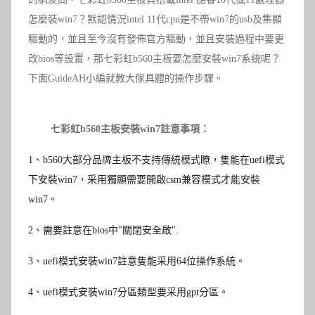
怎麼裝win7？默認情況intel 11代cpu是不帶win7的usb及集顯
驅動的，並且至今沒有發佈官方驅動，並且安裝過程中要更
改bios等設置，那七彩虹b560主板要怎麼安裝win7系統呢？
下面GuideAH小編就教大傢具體的操作步驟。
七彩虹b560主板
安裝win7註意事項：
1
、b560大部分品牌主板不支持傳統模式瞭，隻能在uefi模式
下安裝win7，采用獨顯需要開啟csm兼容模式才能安裝
win7。
2
、需要註意在bios中"關閉安全啟".
3
、uefi模式安裝win7註意隻能采用64位操作系統。
4
、
uefi模式安裝win7分區類型要采用gpt分區。