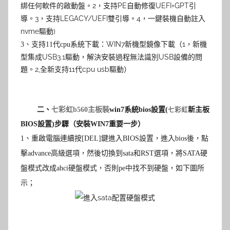
綁任何軟件的啟動盤。2，支持PE自動修復UEFI+GPT引
導。3，支持LEGACY/UEFI雙引導。4，一鍵裝機自動註入
nvme驅動)
WIN7新機型鏡像下載
（1，新機
3
、支持11代cpu系統下載：
型集成USB3.1驅動，解決安裝過程無法識別USB設備的問
題。2,全新支持11代cpu usb驅動）
二、
七彩虹b560主板
裝
win7
系統
bios
設置(
新主板
七彩虹
BIOS設置)步驟（安裝
WIN7
重要一步）
1
、重啟電腦連續按[DEL]鍵
進入
BIOS
設置，
進入bios後，點
擊advance高級選項，
然後切換到sata和RST選項，將SATA硬
盤模式改成ahci硬盤模式，否則pe中找不到硬盤，
如下圖所
示
；