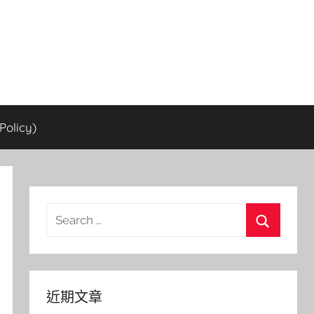
olicy)
Search
for:
Search
近期文章