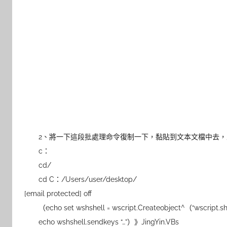
2、將一下這段批處理命令復制一下，黏貼到文本文檔中去，並保存
c：
cd/
cd C：/Users/user/desktop/
[email protected] off
（echo set wshshell = wscript.Createobject^（“wscript.sh
echo wshshell.sendkeys “…”）》JingYin.VBs