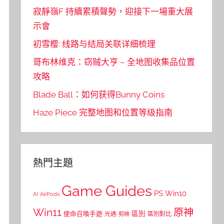
寂靜嶺F 持續累積聲勢，迎接下一場重大展
示會
初雪樱: 线路与结局关联详细梳理
哥布林维克：窃贼大亨 – 全地图收集品位置
攻略
Blade Ball：如何获得Bunny Coins
Haze Piece 完整地图和位置等级指南
熱門主題
Game Guides
PS
Win10
AI
AirPods
Win11
原神
區別
使命召喚手遊
區別對比
光遇
剪映