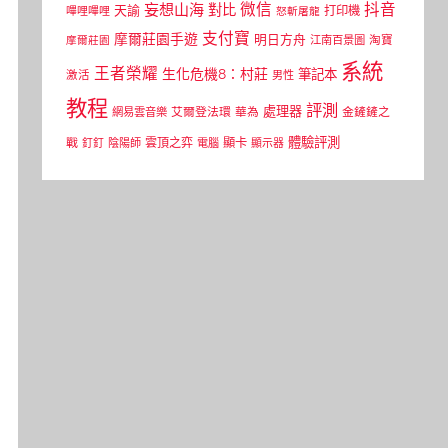
微信
抖音
妄想山海
對比
天諭
打印機
嗶哩嗶哩
怒斬屠龍
支付寶
摩爾莊園手遊
明日方舟
江南百景圖
淘寶
摩爾莊園
系統
王者榮耀
生化危機8：村莊
筆記本
激活
男性
教程
評測
處理器
網易雲音樂
艾爾登法環
華為
金鏟鏟之
體驗評測
顯卡
戰
雲頂之弈
釘釘
陰陽師
電腦
顯示器