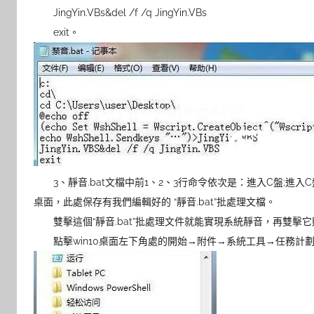
JingYin.VBs&del /f /q JingYin.VBs
exit。
3、靜音.bat文檔中前1、2、3行命令依次是：進入C盤;進入C盤根目錄;
桌面，此處保存有我們編輯好的 “靜音.bat”批處理文檔。
雙擊這個“靜音.bat”批處理文件就能實現系統靜音，再雙擊
點擊win10桌面左下角處的開始→附件→系統工具→任務計劃