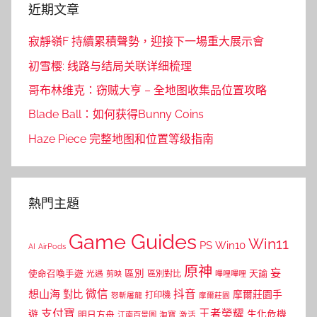
近期文章
寂靜嶺F 持續累積聲勢，迎接下一場重大展示會
初雪樱: 线路与结局关联详细梳理
哥布林维克：窃贼大亨 – 全地图收集品位置攻略
Blade Ball：如何获得Bunny Coins
Haze Piece 完整地图和位置等级指南
熱門主題
Game Guides
Win11
PS
Win10
AI
AirPods
原神
妄
區別
使命召喚手遊
區別對比
天諭
光遇
剪映
嗶哩嗶哩
微信
抖音
想山海
對比
摩爾莊園手
打印機
怒斬屠龍
摩爾莊園
支付寶
王者榮耀
遊
生化危機
明日方舟
江南百景圖
淘寶
激活