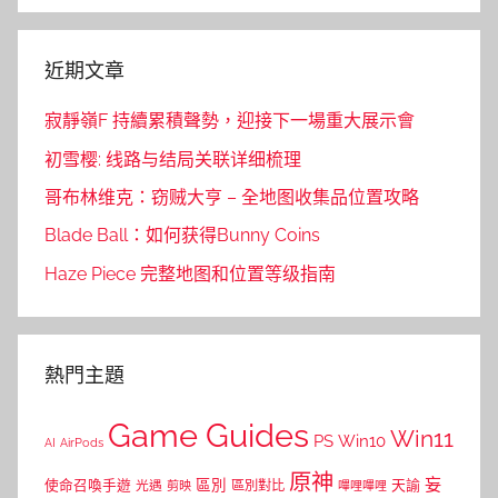
近期文章
寂靜嶺F 持續累積聲勢，迎接下一場重大展示會
初雪樱: 线路与结局关联详细梳理
哥布林维克：窃贼大亨 – 全地图收集品位置攻略
Blade Ball：如何获得Bunny Coins
Haze Piece 完整地图和位置等级指南
熱門主題
Game Guides
Win11
PS
Win10
AI
AirPods
原神
妄
區別
使命召喚手遊
區別對比
天諭
光遇
剪映
嗶哩嗶哩