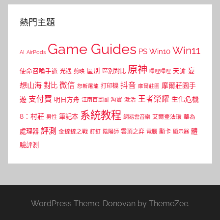
熱門主題
Game Guides
Win11
PS
Win10
AI
AirPods
原神
妄
區別
使命召喚手遊
區別對比
天諭
光遇
剪映
嗶哩嗶哩
微信
抖音
想山海
對比
摩爾莊園手
打印機
怒斬屠龍
摩爾莊園
支付寶
王者榮耀
遊
生化危機
明日方舟
江南百景圖
淘寶
激活
系統教程
8：村莊
筆記本
網易雲音樂
艾爾登法環
華為
男性
評測
體
處理器
顯卡
金鏟鏟之戰
雲頂之弈
釘釘
陰陽師
電腦
顯示器
驗評測
WordPress Theme: Donovan by ThemeZee.