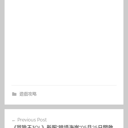
遊戲攻略
文
Previous Post
章
《冒險王3OL》新服“暗語海岸“05月25日開啟