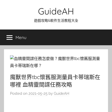
Skip
GuideAH
to
content
遊戲攻略&軟件生活教程大全
Menu
魔獸世界tbc懷舊服測量員卡蒂瑞斯在
哪裡 血精靈間諜任務攻略
Posted on
2021-05-25
by
GuideAH