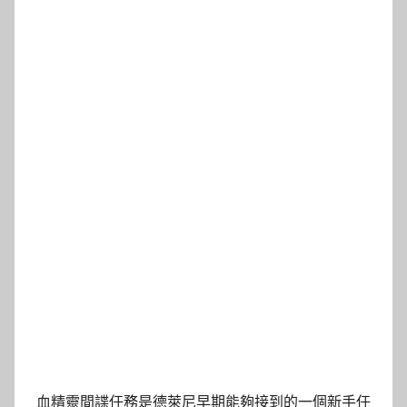
血精靈間諜任務是德萊尼早期能夠接到的一個新手任