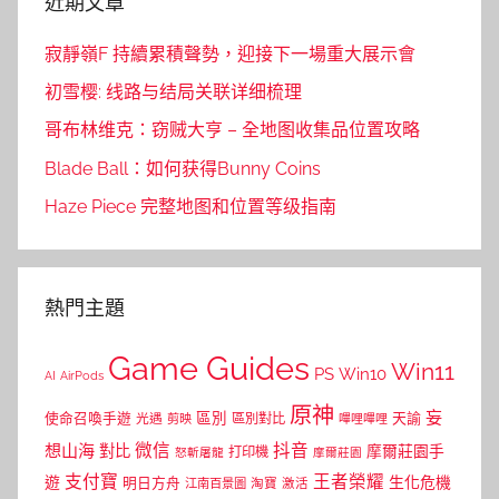
近期文章
寂靜嶺F 持續累積聲勢，迎接下一場重大展示會
初雪樱: 线路与结局关联详细梳理
哥布林维克：窃贼大亨 – 全地图收集品位置攻略
Blade Ball：如何获得Bunny Coins
Haze Piece 完整地图和位置等级指南
熱門主題
Game Guides
Win11
PS
Win10
AI
AirPods
原神
妄
區別
使命召喚手遊
區別對比
天諭
光遇
剪映
嗶哩嗶哩
微信
抖音
想山海
對比
摩爾莊園手
打印機
怒斬屠龍
摩爾莊園
支付寶
王者榮耀
遊
生化危機
明日方舟
江南百景圖
淘寶
激活