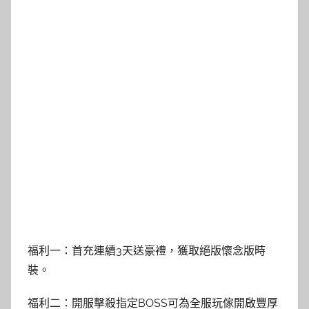
福利一：首充連續3天送豪禮，獲取絕版懷念版時
裝。
福利二：開服擊殺指定BOSS可為全服玩傢開啟豐厚