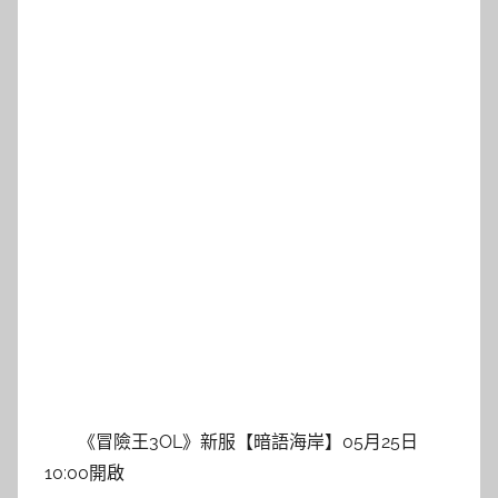
《冒險王3OL》新服【暗語海岸】05月25日
10:00開啟