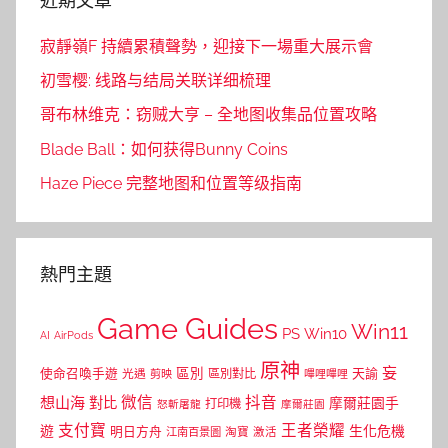
近期文章
寂靜嶺F 持續累積聲勢，迎接下一場重大展示會
初雪樱: 线路与结局关联详细梳理
哥布林维克：窃贼大亨 – 全地图收集品位置攻略
Blade Ball：如何获得Bunny Coins
Haze Piece 完整地图和位置等级指南
熱門主題
Game Guides
Win11
PS
Win10
AI
AirPods
原神
妄
區別
使命召喚手遊
區別對比
天諭
光遇
剪映
嗶哩嗶哩
微信
抖音
想山海
對比
摩爾莊園手
打印機
怒斬屠龍
摩爾莊園
支付寶
王者榮耀
遊
生化危機
明日方舟
江南百景圖
淘寶
激活