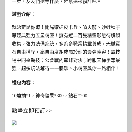
一步，友友們還等什麼，趕緊過來預訂吧。
遊戲介紹：
就決定是你瞭！開局贈送皮卡丘、噴火龍、妙蛙種子
等經典強力五星精靈！擁有近二百隻精靈形態待解鎖
收集。強力裝備系統，多系多職業精靈養成，天賦寶
石自由搭配，高自由度組成屬於你的最強陣容！競技
場中同臺競技；公會戰內巔峰對決；跨服天梯爭奪最
強，超多玩法等待一一體驗。小精靈與你一路相伴！
禮包內容：
10連抽*1，神奇糖果*300，鉆石*200
點擊立即預訂>>