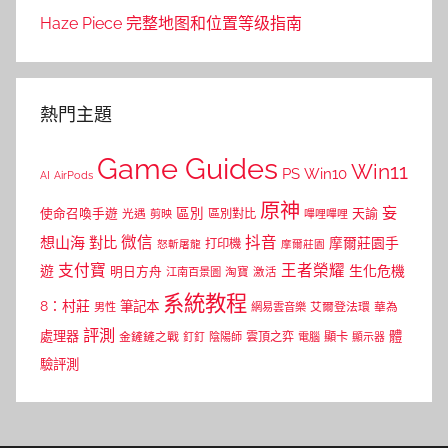
Haze Piece 完整地图和位置等级指南
熱門主題
Game Guides
Win11
PS
Win10
AI
AirPods
原神
妄
區別
使命召喚手遊
區別對比
天諭
光遇
剪映
嗶哩嗶哩
微信
抖音
想山海
對比
摩爾莊園手
打印機
怒斬屠龍
摩爾莊園
支付寶
王者榮耀
遊
生化危機
明日方舟
江南百景圖
淘寶
激活
系統教程
8：村莊
筆記本
網易雲音樂
艾爾登法環
華為
男性
評測
體
處理器
顯卡
金鏟鏟之戰
雲頂之弈
釘釘
陰陽師
電腦
顯示器
驗評測