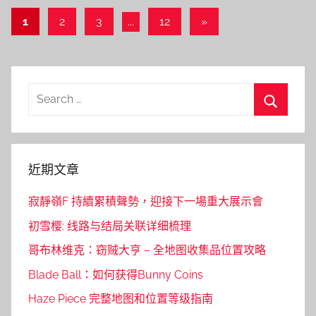
文
Next
1
2
3
...
12
»
Posts
章
導
覽
Search
for:
Search
近期文章
寂靜嶺F 持續累積聲勢，迎接下一場重大展示會
初雪樱: 线路与结局关联详细梳理
哥布林维克：窃贼大亨 – 全地图收集品位置攻略
Blade Ball：如何获得Bunny Coins
Haze Piece 完整地图和位置等级指南