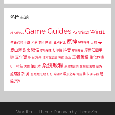
熱門主題
Game Guides
Win11
PS
Win10
AI
AirPods
原神
妄
區別
使命召喚手遊
區別對比
天諭
光遇
剪映
嗶哩嗶哩
微信
抖音
想山海
對比
摩爾莊園手
打印機
怒斬屠龍
摩爾莊園
支付寶
王者榮耀
遊
生化危機
明日方舟
江南百景圖
淘寶
激活
系統教程
8：村莊
筆記本
網易雲音樂
艾爾登法環
華為
男性
評測
體
處理器
顯卡
金鏟鏟之戰
雲頂之弈
釘釘
陰陽師
電腦
顯示器
驗評測
WordPress Theme: Donovan by ThemeZee.