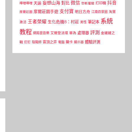
微信
抖音
妄想山海
對比
天諭
打印機
嗶哩嗶哩
怒斬屠龍
支付寶
摩爾莊園手遊
明日方舟
江南百景圖
淘寶
摩爾莊園
系統
王者榮耀
生化危機8：村莊
筆記本
激活
男性
教程
評測
處理器
網易雲音樂
艾爾登法環
華為
金鏟鏟之
體驗評測
顯卡
戰
雲頂之弈
釘釘
陰陽師
電腦
顯示器