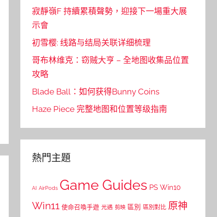
寂靜嶺F 持續累積聲勢，迎接下一場重大展
示會
初雪樱: 线路与结局关联详细梳理
哥布林维克：窃贼大亨 – 全地图收集品位置
攻略
Blade Ball：如何获得Bunny Coins
Haze Piece 完整地图和位置等级指南
熱門主題
Game Guides
PS
Win10
AI
AirPods
Win11
原神
區別
使命召喚手遊
區別對比
光遇
剪映