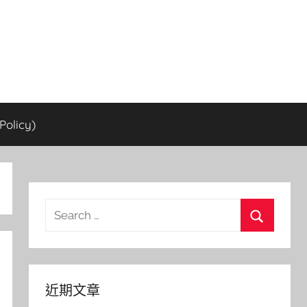
olicy)
Search
for:
Search
近期文章