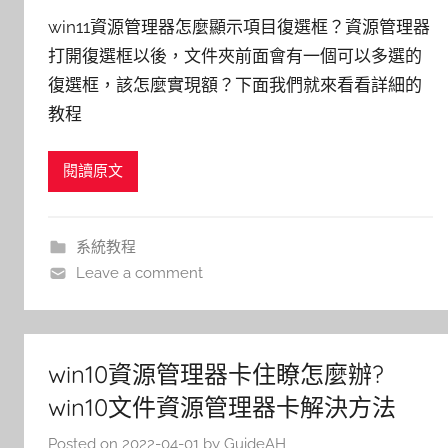
win11資源管理器怎麼顯示項目復選框？資源管理器
打開復選框以後，文件夾前面會有一個可以多選的
復選框，該怎麼實現額？下面我們就來看看詳細的
教程
閱讀原文
系統教程
Leave a comment
win10資源管理器卡住瞭怎麼辦?
win10文件資源管理器卡解決方法
Posted on
2022-04-01
by
GuideAH