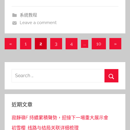
系統教程
Leave a comment
文
Previous
Next
«
1
2
3
4
...
10
»
Posts
Posts
章
導
覽
Search
for:
Search
近期文章
寂靜嶺F 持續累積聲勢，迎接下一場重大展示會
初雪樱: 线路与结局关联详细梳理