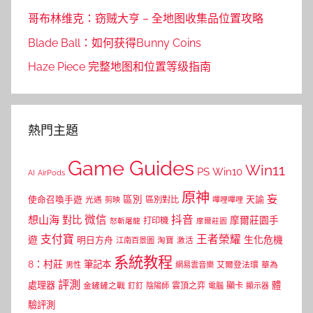
哥布林维克：窃贼大亨 – 全地图收集品位置攻略
Blade Ball：如何获得Bunny Coins
Haze Piece 完整地图和位置等级指南
熱門主題
Game Guides
Win11
PS
Win10
AI
AirPods
原神
妄
區別
使命召喚手遊
區別對比
天諭
光遇
剪映
嗶哩嗶哩
微信
抖音
想山海
對比
摩爾莊園手
打印機
怒斬屠龍
摩爾莊園
支付寶
王者榮耀
遊
生化危機
明日方舟
江南百景圖
淘寶
激活
系統教程
8：村莊
筆記本
網易雲音樂
艾爾登法環
華為
男性
評測
體
處理器
顯卡
金鏟鏟之戰
雲頂之弈
釘釘
陰陽師
電腦
顯示器
驗評測