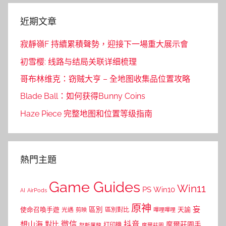
近期文章
寂靜嶺F 持續累積聲勢，迎接下一場重大展示會
初雪樱: 线路与结局关联详细梳理
哥布林维克：窃贼大亨 – 全地图收集品位置攻略
Blade Ball：如何获得Bunny Coins
Haze Piece 完整地图和位置等级指南
熱門主題
Game Guides
Win11
PS
Win10
AI
AirPods
原神
妄
區別
使命召喚手遊
區別對比
天諭
光遇
剪映
嗶哩嗶哩
微信
抖音
想山海
對比
摩爾莊園手
打印機
怒斬屠龍
摩爾莊園