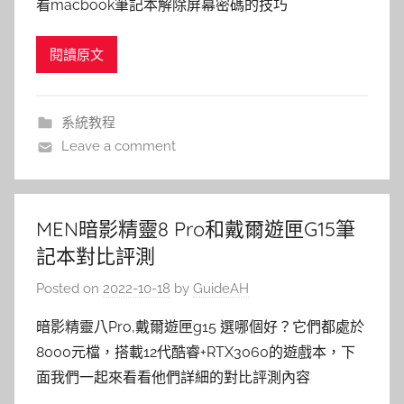
看macbook筆記本解除屏幕密碼的技巧
閱讀原文
系統教程
Leave a comment
MEN暗影精靈8 Pro和戴爾遊匣G15筆
記本對比評測
Posted on
2022-10-18
by
GuideAH
暗影精靈八Pro,戴爾遊匣g15 選哪個好？它們都處於
8000元檔，搭載12代酷睿+RTX3060的遊戲本，下
面我們一起來看看他們詳細的對比評測內容