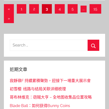
文
Previous
«
1
2
3
4
5
...
15
Posts
章
Next
»
導
Posts
覽
Search
for:
Search
近期文章
寂靜嶺F 持續累積聲勢，迎接下一場重大展示會
初雪樱: 线路与结局关联详细梳理
哥布林维克：窃贼大亨 – 全地图收集品位置攻略
Blade Ball：如何获得Bunny Coins