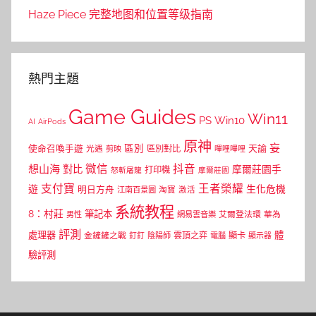
Haze Piece 完整地图和位置等级指南
熱門主題
Game Guides
Win11
PS
Win10
AI
AirPods
原神
妄
區別
使命召喚手遊
區別對比
天諭
光遇
剪映
嗶哩嗶哩
微信
抖音
想山海
對比
摩爾莊園手
打印機
怒斬屠龍
摩爾莊園
支付寶
王者榮耀
遊
生化危機
明日方舟
江南百景圖
淘寶
激活
系統教程
8：村莊
筆記本
網易雲音樂
艾爾登法環
華為
男性
評測
體
處理器
顯卡
金鏟鏟之戰
雲頂之弈
釘釘
陰陽師
電腦
顯示器
驗評測