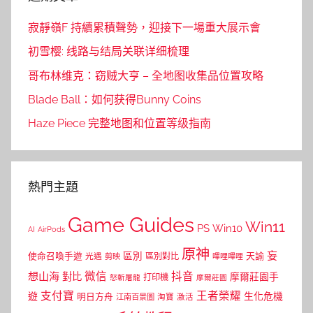
寂靜嶺F 持續累積聲勢，迎接下一場重大展示會
初雪樱: 线路与结局关联详细梳理
哥布林维克：窃贼大亨 – 全地图收集品位置攻略
Blade Ball：如何获得Bunny Coins
Haze Piece 完整地图和位置等级指南
熱門主題
Game Guides
Win11
PS
Win10
AI
AirPods
原神
妄
區別
使命召喚手遊
區別對比
天諭
光遇
剪映
嗶哩嗶哩
微信
抖音
想山海
對比
摩爾莊園手
打印機
怒斬屠龍
摩爾莊園
支付寶
王者榮耀
遊
生化危機
明日方舟
江南百景圖
淘寶
激活