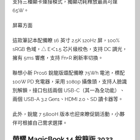
支持三種顯卡連接模式，獨顯功耗釋放最高可達
65W。
屏幕方面
這款筆記本配備瞭 16 英寸 2.5K 120Hz 屏，100%
sRGB 色域，△ E＜1.5 芯片級校色，支持 DC 調光，
擁有 5ms 響應，支持 Fn+R 刷新率切換。
聯想小新 Pro16 銳龍版還配備瞭 75Wh 電池，標配
100W PD 充電器，采用 1080p 攝像頭，支持人臉識
別解鎖，接口包括兩個 USB-C（其一為全功能）、
兩個 USB-A 3.2 Gen1、HDMI 2.0、SD 讀卡器等。
此外，銳龍 7 5800H 版本也迎來瞭促銷活動，小夥
伴可根據自己需求選擇。
榮耀 MagicBook 14 銳龍版 2022