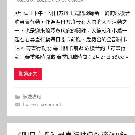
2月24日下午，明日方舟正式開啟瞭新一輪的危機合
約尋晝行動，作為明日方舟最有人氣的大型活動之
一，也是迎來瞭眾多玩傢的關註，大傢就和小編一
起看看尋晝行動每日關卡前瞻，危機合約全部關卡
吧。 尋晝行動3.3每日關卡前瞻 危機合約「尋晝行
動」賽季限時開啟 賽季開啟時間：2月24日 16:00 –
閱讀原文
遊戲攻略
Leave a comment
《明日方舟》尋晝行動熾熱溶洞8能