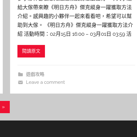
給大傢帶來瞭《明日方舟》傑克縱身一躍獲取方法
介紹。感興趣的小夥伴一起來看看吧，希望可以幫
助到大傢。 《明日方舟》傑克縱身一躍獲取方法介
紹 活動時間：02月15日 16:00 – 03月01日 03:59 活
閱讀原文
遊戲攻略
Leave a comment
Next
»
Posts