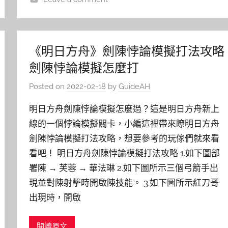
《明日方舟》劍陳悖論模擬打法攻略
劍陳悖論模擬怎麼打
Posted on
2022-02-18
by
GuideAH
明日方舟劍陳悖論模擬怎麼過？這是明日方舟新上
線的一個悖論模擬關卡，小編這裡帶來瞭明日方舟
劍陳悖論模擬打法攻略，想要參考的玩傢們就來看
看吧！ 明日方舟劍陳悖論模擬打法攻略 1.如下圖部
署陳 → 芙蓉 → 華法琳 2.如下圖所示三個弓箭手出
現並對陳射擊時開啟陳技能。 3.如下圖所示紅刀哥
出現時，開啟
閱讀原文