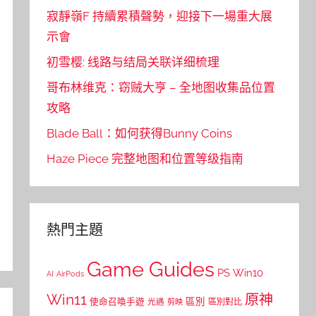
寂靜嶺F 持續累積聲勢，迎接下一場重大展
示會
初雪樱: 线路与结局关联详细梳理
哥布林维克：窃贼大亨 – 全地图收集品位置
攻略
Blade Ball：如何获得Bunny Coins
Haze Piece 完整地图和位置等级指南
熱門主題
Game Guides
PS
Win10
AI
AirPods
Win11
原神
區別
使命召喚手遊
區別對比
光遇
剪映