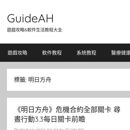
Skip
to
GuideAH
content
遊戲攻略&軟件生活教程大全
遊戲攻略
軟件教程
系統教程
醫療健
標籤:
明日方舟
《明日方舟》危機合約全部關卡 尋
晝行動3.3每日關卡前瞻
Posted on
2022-03-03
by
GuideAH