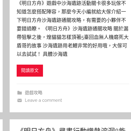
《明日方舟》遊戲中沙海遺跡活動關卡很多玩傢不
知道怎麼搭配陣容，那麼今天小編就給大傢介紹一
下明日方舟沙海遺跡通關攻略，有需要的小夥伴不
要錯過瞭。 《明日方舟》沙海遺跡通關攻略 關於漏
帶狙擊之後，煌貓貓怎樣頂著5臺回血無人機磨死大
盾哥的故事 沙海遺跡用老鯉非常的好用哦，大傢可
以去試試！ 具體沙海遺
閱讀原文
遊戲攻略
Leave a comment
《明日方舟》尋晝行動熾熱溶洞8能