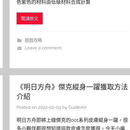
色紫色的材料由低級材料合成計算
閱讀原文
遊戲攻略
Leave a comment
《明日方舟》傑克縱身一躍獲取方法
介紹
Posted on
2022-02-09
by
GuideAH
明日方舟即將上線傑克的001系列皮膚縱身一躍，很
多小夥伴都很想知道這款皮膚怎麼獲得，今天小編