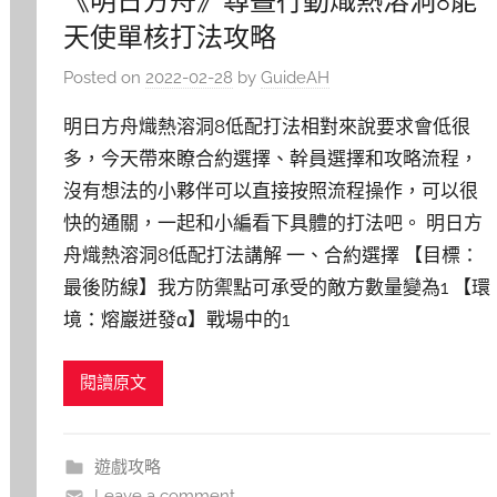
天使單核打法攻略
Posted on
2022-02-28
by
GuideAH
明日方舟熾熱溶洞8低配打法相對來說要求會低很
多，今天帶來瞭合約選擇、幹員選擇和攻略流程，
沒有想法的小夥伴可以直接按照流程操作，可以很
快的通關，一起和小編看下具體的打法吧。 明日方
舟熾熱溶洞8低配打法講解 一、合約選擇 【目標：
最後防線】我方防禦點可承受的敵方數量變為1 【環
境：熔巖迸發α】戰場中的1
閱讀原文
遊戲攻略
Leave a comment