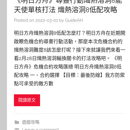
天使單核打法 熾熱溶洞8低配攻略
Posted on
2022-03-01
by
GuideAH
明日方舟熾熱溶洞8低配怎麼打？明日方舟在近期開
啟瞭危機合約尋晝行動活動，那麼本次危機合約的
熾熱溶洞難度8該怎麼打呢？接下來就讓我們來看一
看2月28日熾熱溶洞輪換關卡的打法攻略吧。 《明
日方舟》危機合約攻略匯總 明日方舟熾熱溶洞8低
配攻略 一、合約選擇 【目標：最後防線】我方防禦
點可承受的敵方數
閱讀原文
遊戲攻略
Leave a comment