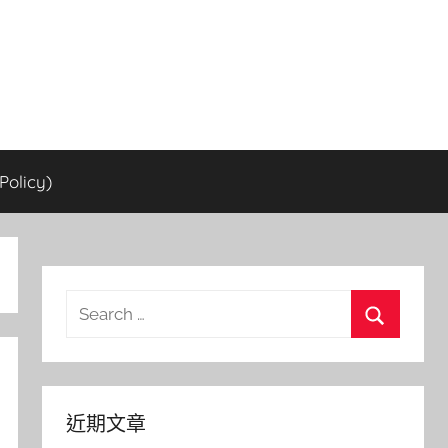
olicy)
Search
for:
Search
近期文章