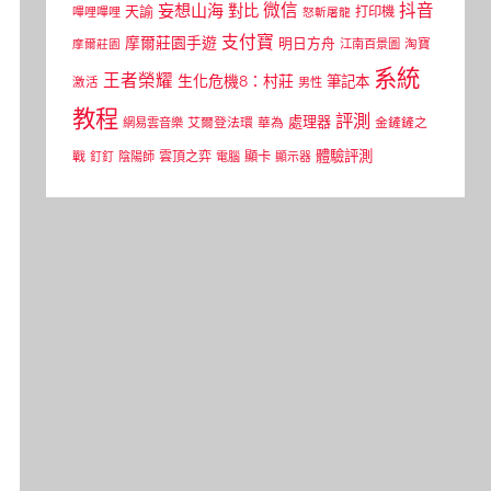
微信
抖音
妄想山海
對比
天諭
打印機
嗶哩嗶哩
怒斬屠龍
支付寶
摩爾莊園手遊
明日方舟
江南百景圖
淘寶
摩爾莊園
系統
王者榮耀
生化危機8：村莊
筆記本
激活
男性
教程
評測
處理器
網易雲音樂
艾爾登法環
華為
金鏟鏟之
體驗評測
顯卡
戰
雲頂之弈
釘釘
陰陽師
電腦
顯示器