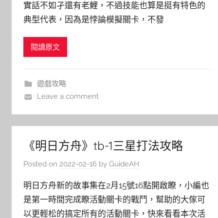
實話不如孑還有老鯉，不過技能也算是挺有特色的
典型代表，因為是悖論模擬關卡，不發
閱讀原文
遊戲攻略
Leave a comment
《明日方舟》tb-1三星打法攻略
Posted on
2022-02-16
by
GuideAH
明日方舟新的故事集在2月15號16點開啟瞭，小編也
是第一時間完成瞭活動關卡的戰鬥，幫助的大傢可
以更輕松的搞定所有的活動關卡，快來看看本次活