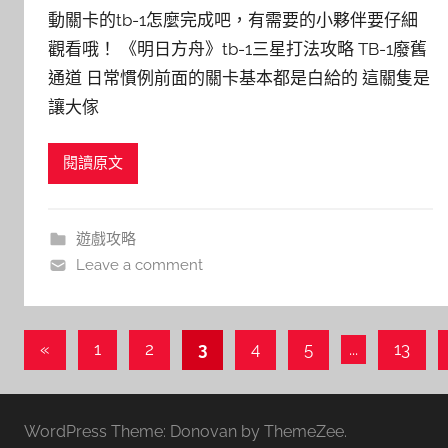
動關卡的tb-1怎麼完成吧，有需要的小夥伴要仔細
觀看哦！ 《明日方舟》tb-1三星打法攻略 TB-1廢舊
通道 日常慣例前面的關卡基本都是白給的 這關隻是
讓大傢
閱讀原文
遊戲攻略
Leave a comment
文
Previous
«
1
2
3
4
5
...
13
Posts
章
導
WordPress Theme: Donovan by ThemeZee.