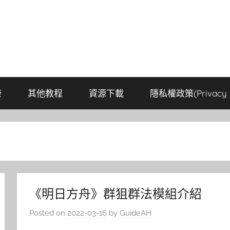
康
其他教程
資源下載
隱私權政策(Privacy P
《明日方舟》群狙群法模組介紹
Posted on
2022-03-16
by
GuideAH