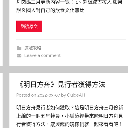
舟肉鴿三月更新內容一覽： 1、超級敘古拉人 如果
說炎國人對自己的飲食文化無比
閱讀原文
遊戲攻略
Leave a comment
《明日方舟》見行者獲得方法
Posted on
2022-03-07
by
GuideAH
明日方舟見行者如何獲取？這是明日方舟三月份新
上線的一個五星幹員，小編這裡帶來瞭明日方舟見
行者獲得方法，感興趣的玩傢們就一起來看看吧！