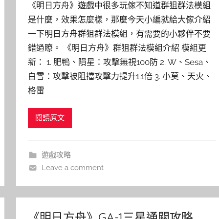
《明日方舟》遊戲中很多玩傢不知道群狙群法模組
是什麼，效果怎麼樣，那麼今天小編就給大傢介紹
一下明日方舟群狙群法模組，有需要的小夥伴不要
錯過瞭。 《明日方舟》群狙群法模組介紹 模組更
新： 1. 肥鴨、隕星：攻擊無視100防 2. W、Sesa、
白雪：攻擊被阻擋攻擊力提升1.1倍 3. 小莫、天火、
格雷
閱讀原文
遊戲攻略
Leave a comment
《明日方舟》GA-1三星通關攻略