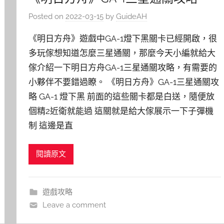
Posted on
2022-03-15
by
GuideAH
《明日方舟》遊戲中GA-1燈下黑關卡已經開啟，很
多玩傢想知道怎麼三星通關，那麼今天小編就給大
傢介紹一下明日方舟GA-1三星通關攻略，有需要的
小夥伴不要錯過瞭。 《明日方舟》GA-1三星通關攻
略 GA-1 燈下黑 前面的這些關卡都是白送，隨便放
個精2近衛就能過 這關就是給大傢展示一下子彈機
制 這邊是直
閱讀原文
遊戲攻略
Leave a comment