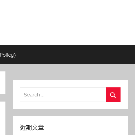
olicy)
Search
for:
Search
近期文章