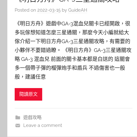
Posted on
2022-03-15
by
GuideAH
《明日方舟》遊戲中GA-3混血兒關卡已經開啟，很
多玩傢想知道怎麼三星通關，那麼今天小編就給大
傢介紹一下明日方舟GA-3三星通關攻略，有需要的
小夥伴不要錯過瞭。 《明日方舟》GA-3三星通關攻
略 GA-3 混血兒 前面的關卡基本都是白送的 這關會
多一個帶子彈的榴彈炮手和盾兵 不過傷害也一般
般，建議任意
閱讀原文
遊戲攻略
Leave a comment