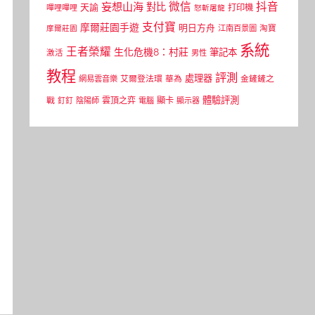
微信
抖音
妄想山海
對比
天諭
打印機
嗶哩嗶哩
怒斬屠龍
支付寶
摩爾莊園手遊
明日方舟
江南百景圖
淘寶
摩爾莊園
系統
王者榮耀
生化危機8：村莊
筆記本
激活
男性
教程
評測
處理器
網易雲音樂
艾爾登法環
華為
金鏟鏟之
體驗評測
顯卡
戰
雲頂之弈
釘釘
陰陽師
電腦
顯示器