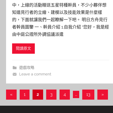
中，上線的活動贈送五星特種幹員，不少小夥伴想
知道見行者的立繪、建模以及技能效果是什麼樣
的，下面就讓我們一起瞭解一下吧。 明日方舟見行
者幹員圖鑒 一、幹員介紹 1.自我介紹 “您好，我是經
由中庭公證所外調協議派遣
閱讀原文
遊戲攻略
Leave a comment
文
Previous
Next
«
1
2
3
4
...
13
»
Posts
Posts
章
導