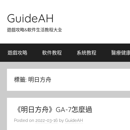
Skip
to
GuideAH
content
遊戲攻略&軟件生活教程大全
遊戲攻略
軟件教程
系統教程
醫療健
標籤:
明日方舟
《明日方舟》GA-7怎麼過
Posted on
2022-03-16
by
GuideAH