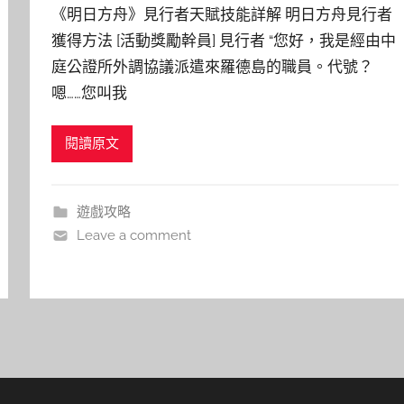
《明日方舟》見行者天賦技能詳解 明日方舟見行者
獲得方法 [活動獎勵幹員] 見行者 “您好，我是經由中
庭公證所外調協議派遣來羅德島的職員。代號？
嗯……您叫我
閱讀原文
遊戲攻略
Leave a comment