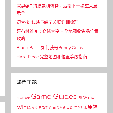
寂靜嶺F 持續累積聲勢，迎接下一場重大展
示會
初雪樱: 线路与结局关联详细梳理
哥布林维克：窃贼大亨 – 全地图收集品位置
攻略
Blade Ball：如何获得Bunny Coins
Haze Piece 完整地图和位置等级指南
熱門主題
Game Guides
PS
Win10
AI
AirPods
Win11
原神
區別
使命召喚手遊
區別對比
光遇
剪映