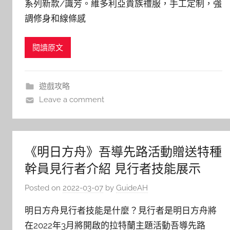
系列新款/識芳。維多利亞貴族禮服，手工定制，強
調修身和線條感
閱讀原文
遊戲攻略
Leave a comment
《明日方舟》吾導先路活動贈送特種
幹員見行者介紹 見行者技能展示
Posted on
2022-03-07
by
GuideAH
明日方舟見行者技能是什麼？見行者是明日方舟將
在2022年3月將開啟的拉特蘭主題活動吾導先路