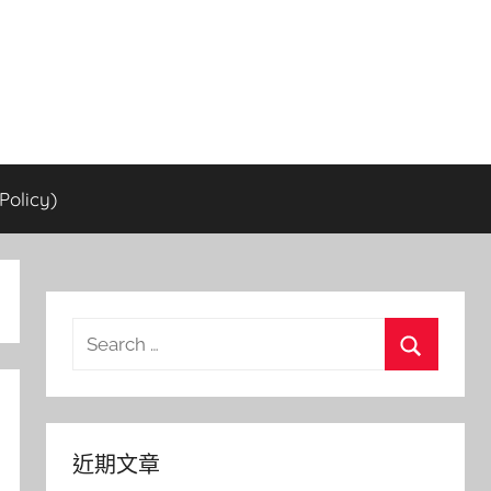
olicy)
Search
for:
Search
近期文章