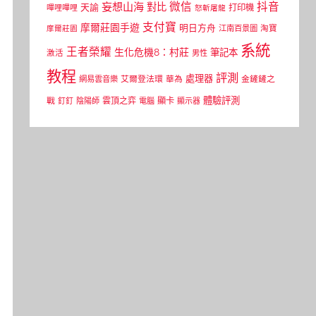
微信
抖音
妄想山海
對比
天諭
打印機
嗶哩嗶哩
怒斬屠龍
支付寶
摩爾莊園手遊
明日方舟
江南百景圖
淘寶
摩爾莊園
系統
王者榮耀
生化危機8：村莊
筆記本
激活
男性
教程
評測
處理器
網易雲音樂
艾爾登法環
華為
金鏟鏟之
體驗評測
顯卡
戰
雲頂之弈
釘釘
陰陽師
電腦
顯示器