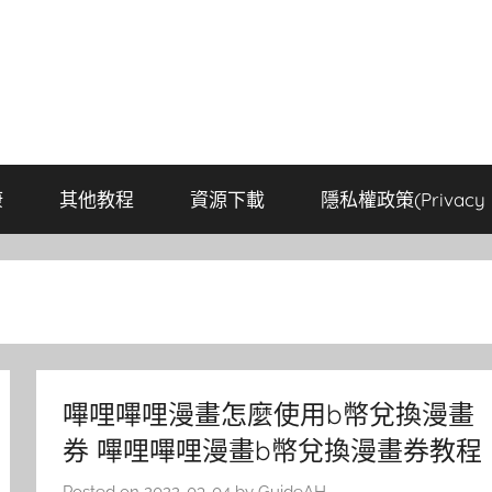
康
其他教程
資源下載
隱私權政策(Privacy P
嗶哩嗶哩漫畫怎麼使用b幣兌換漫畫
券 嗶哩嗶哩漫畫b幣兌換漫畫券教程
Posted on
2022-03-04
by
GuideAH