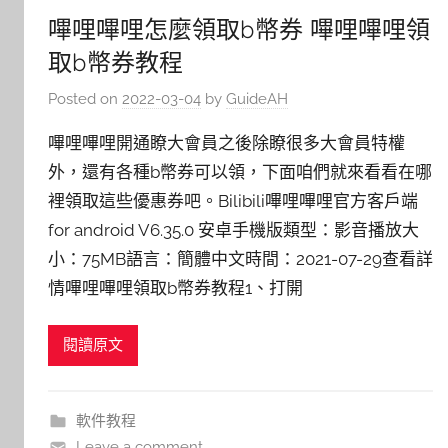
嗶哩嗶哩怎麼領取b幣券 嗶哩嗶哩領
取b幣券教程
Posted on
2022-03-04
by
GuideAH
嗶哩嗶哩開通瞭大會員之後除瞭很多大會員特權
外，還有各種b幣券可以領，下面咱們就來看看在哪
裡領取這些優惠券吧。Bilibili嗶哩嗶哩官方客戶端
for android V6.35.0 安卓手機版類型：影音播放大
小：75MB語言：簡體中文時間：2021-07-29查看詳
情嗶哩嗶哩領取b幣券教程1、打開
閱讀原文
軟件教程
Leave a comment