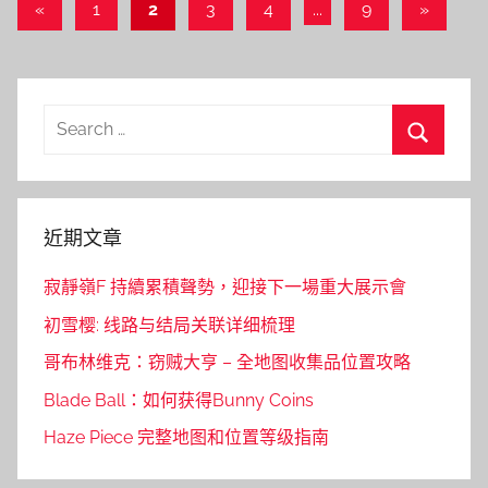
文
Previous
Next
«
1
2
3
4
...
9
»
Posts
Posts
章
導
覽
Search
for:
Search
近期文章
寂靜嶺F 持續累積聲勢，迎接下一場重大展示會
初雪樱: 线路与结局关联详细梳理
哥布林维克：窃贼大亨 – 全地图收集品位置攻略
Blade Ball：如何获得Bunny Coins
Haze Piece 完整地图和位置等级指南