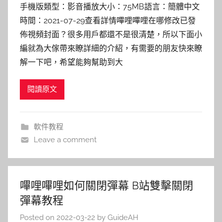
手機版類型：影音播放大小：75MB語言：簡體中文
時間：2021-07-29查看詳情嗶哩嗶哩在哪修改已發
佈視頻封面？很多用戶都還不是很清楚，所以下面小
編就為大傢帶來瞭詳細的介紹，有需要的朋友快來瞭
解一下吧，希望能夠幫助到大
閱讀原文
軟件教程
Leave a comment
嗶哩嗶哩如何關閉彈幕 B站雙擊關閉
彈幕教程
Posted on
2022-03-22
by
GuideAH