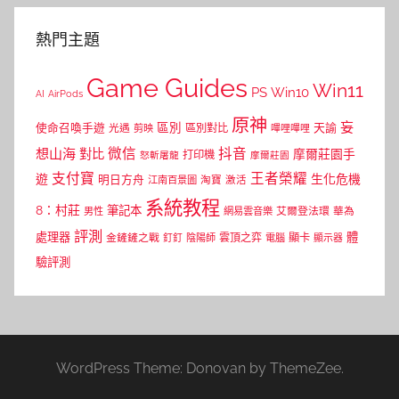
熱門主題
Game Guides
Win11
PS
Win10
AI
AirPods
原神
妄
區別
使命召喚手遊
區別對比
天諭
光遇
剪映
嗶哩嗶哩
微信
抖音
想山海
對比
摩爾莊園手
打印機
怒斬屠龍
摩爾莊園
支付寶
王者榮耀
遊
生化危機
明日方舟
江南百景圖
淘寶
激活
系統教程
8：村莊
筆記本
網易雲音樂
艾爾登法環
華為
男性
評測
體
處理器
顯卡
金鏟鏟之戰
雲頂之弈
釘釘
陰陽師
電腦
顯示器
驗評測
WordPress Theme: Donovan by ThemeZee.