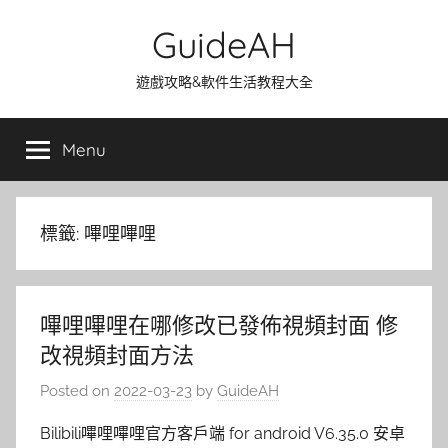
Skip
GuideAH
to
content
遊戲攻略&軟件生活教程大全
Menu
標籤:
嗶哩嗶哩
嗶哩嗶哩在哪修改已發佈視頻封面 修
改視頻封面方法
Posted on
2022-03-23
by
GuideAH
Bilibili嗶哩嗶哩官方客戶端 for android V6.35.0 安卓