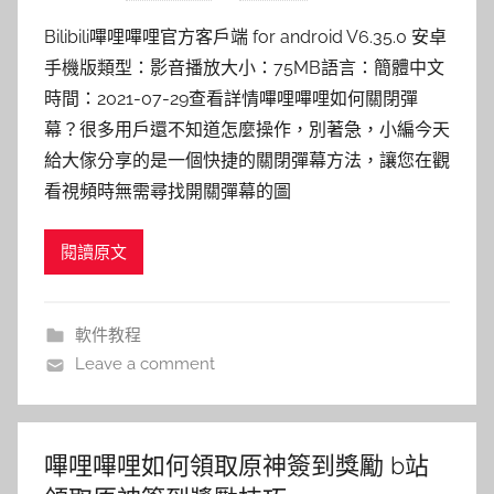
Bilibili嗶哩嗶哩官方客戶端 for android V6.35.0 安卓
手機版類型：影音播放大小：75MB語言：簡體中文
時間：2021-07-29查看詳情嗶哩嗶哩如何關閉彈
幕？很多用戶還不知道怎麼操作，別著急，小編今天
給大傢分享的是一個快捷的關閉彈幕方法，讓您在觀
看視頻時無需尋找開關彈幕的圖
閱讀原文
軟件教程
Leave a comment
嗶哩嗶哩如何領取原神簽到獎勵 b站