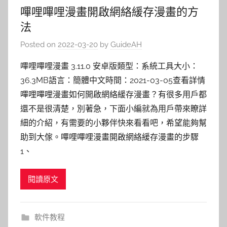
嗶哩嗶哩漫畫開啟網絡緩存漫畫的方
法
Posted on
2022-03-20
by
GuideAH
嗶哩嗶哩漫畫 3.11.0 安卓版類型：系統工具大小：
36.3MB語言：簡體中文時間：2021-03-05查看詳情
嗶哩嗶哩漫畫如何開啟網絡緩存漫畫？有很多用戶都
還不是很清楚，別著急，下面小編就為用戶帶來瞭詳
細的介紹，有需要的小夥伴快來看看吧，希望能夠幫
助到大傢。嗶哩嗶哩漫畫開啟網絡緩存漫畫的步驟
1、
閱讀原文
軟件教程