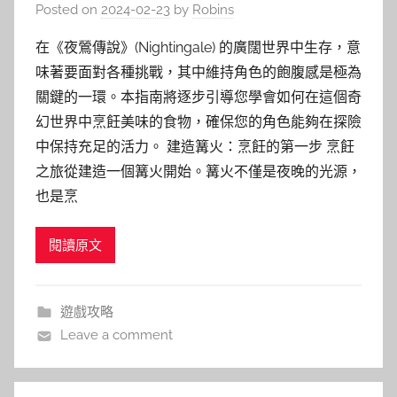
Posted on
2024-02-23
by
Robins
在《夜鶯傳說》(Nightingale) 的廣闊世界中生存，意
味著要面對各種挑戰，其中維持角色的飽腹感是極為
關鍵的一環。本指南將逐步引導您學會如何在這個奇
幻世界中烹飪美味的食物，確保您的角色能夠在探險
中保持充足的活力。 建造篝火：烹飪的第一步 烹飪
之旅從建造一個篝火開始。篝火不僅是夜晚的光源，
也是烹
閱讀原文
遊戲攻略
Leave a comment