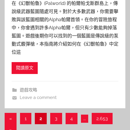
在《幻獸帕魯》(Palworld) 的帕爾帕戈斯群島上，傳
說級武器藍圖隨處可見。對於大多數武器，你需要擊
敗與該藍圖相關的Alpha帕爾首領。在你的冒險旅程
中，你會遇到許多Alpha帕爾，但只有少數能夠掉落
藍圖。遊戲後期你可以找到的一個藍圖是傳說級的泵
動式霰彈槍，本指南將介紹如何在《幻獸帕魯》中定
位這
閱讀原文
遊戲攻略
Leave a comment
文
Previous
«
1
2
3
4
...
2,653
Posts
章
Next
»