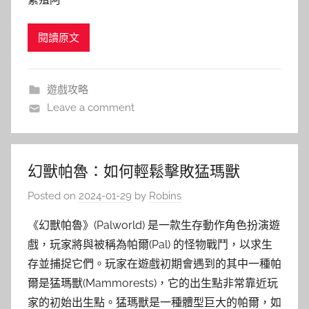
閱讀原文
遊戲攻略
Leave a comment
幻獸帕魯：如何輕鬆擊敗猛瑪獸
Posted on
2024-01-29
by
Robins
《幻獸帕魯》(Palworld) 是一款生存動作角色扮演遊
戲，玩家將與被稱為帕爾(Pal) 的怪物戰鬥，以求生
存並捕捉它們。玩家在遊戲初期會遇到的其中一種帕
爾是猛瑪獸(Mammorests)，它的出生點非常靠近玩
家的初始出生點。猛瑪獸是一種體型巨大的帕爾，如