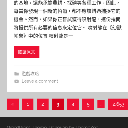
的基地，還能承擔農耕、採礦等各種工作。因此，
每當你發現一個新的帕爾，都不應該錯過捕捉它的
機會。然而，如果你正嘗試獲得噴射龍，這份指南
將提供所有必要的信息來定位它。 噴射龍在《幻獸
帕魯》中的位置 噴射龍是一
閱讀原文
遊戲攻略
Leave a comment
文
Previous
«
1
2
3
4
5
...
2,653
Posts
章
導
WordPress Theme: Donovan by ThemeZee.