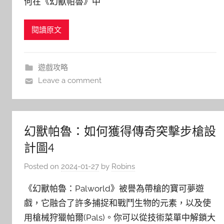
何在《幻獸帕魯》中
閱讀原文
遊戲攻略
Leave a comment
幻獸帕魯：如何獲得傳奇突擊步槍設
計圖4
Posted on
2024-01-27
by
Robins
《幻獸帕魯：Palworld》被譽為帶槍的寶可夢遊
戲，它融合了許多捕捉和戰鬥生物的元素，以及使
用槍械狩獵帕爾(Pals)。你可以從技術菜單中解鎖大