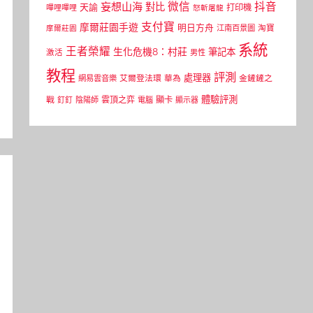
微信
抖音
妄想山海
對比
天諭
打印機
嗶哩嗶哩
怒斬屠龍
支付寶
摩爾莊園手遊
明日方舟
江南百景圖
淘寶
摩爾莊園
系統
王者榮耀
生化危機8：村莊
筆記本
激活
男性
教程
評測
處理器
網易雲音樂
艾爾登法環
華為
金鏟鏟之
體驗評測
顯卡
戰
雲頂之弈
釘釘
陰陽師
電腦
顯示器