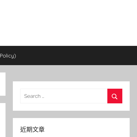
olicy)
Search
for:
Search
近期文章