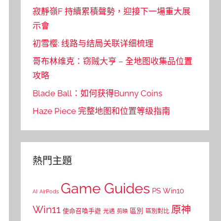
寂靜嶺F 持續累積聲勢，迎接下一場重大展
示會
初雪樱: 线路与结局关联详细梳理
哥布林维克：窃贼大亨 – 全地图收集品位置
攻略
Blade Ball：如何获得Bunny Coins
Haze Piece 完整地图和位置等级指南
熱門主題
Game Guides
PS
Win10
AI
AirPods
Win11
原神
區別
使命召喚手遊
區別對比
光遇
剪映