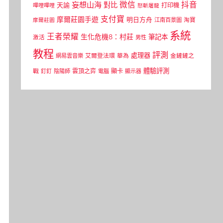
微信
抖音
妄想山海
對比
天諭
打印機
嗶哩嗶哩
怒斬屠龍
支付寶
摩爾莊園手遊
明日方舟
江南百景圖
淘寶
摩爾莊園
系統
王者榮耀
生化危機8：村莊
筆記本
激活
男性
教程
評測
處理器
網易雲音樂
艾爾登法環
華為
金鏟鏟之
體驗評測
顯卡
戰
雲頂之弈
釘釘
陰陽師
電腦
顯示器