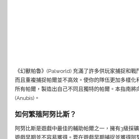
《幻獸帕魯》(Palworld) 充滿了許多供玩家捕捉和
而且重複捕捉帕爾並不高效。使你的隊伍更加多樣化
所有帕爾，製造出自己不同且獨特的帕爾。本指南將
(Anubis)。
如何繁殖阿努比斯？
阿努比斯是遊戲中最佳的輔助帕爾之一，擁有3級採
遊戲早期並不容易獲得。要在遊戲早期捕捉並獲得阿