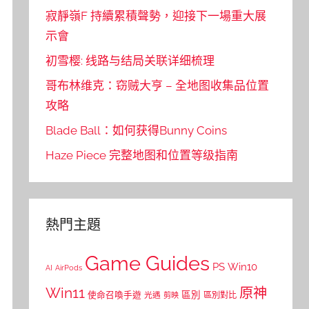
寂靜嶺F 持續累積聲勢，迎接下一場重大展
示會
初雪樱: 线路与结局关联详细梳理
哥布林维克：窃贼大亨 – 全地图收集品位置
攻略
Blade Ball：如何获得Bunny Coins
Haze Piece 完整地图和位置等级指南
熱門主題
Game Guides
PS
Win10
AI
AirPods
Win11
原神
區別
使命召喚手遊
區別對比
光遇
剪映