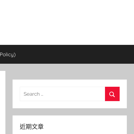
olicy)
Search
for:
Search
近期文章