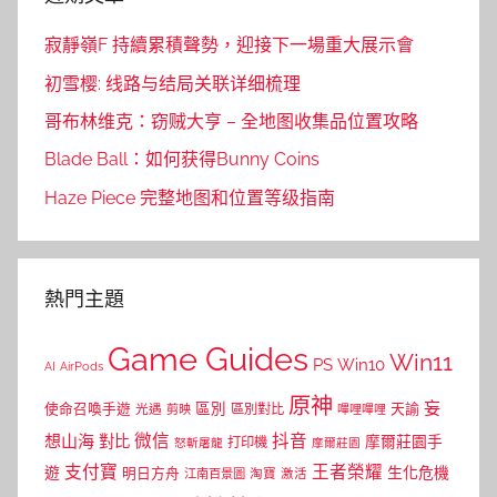
寂靜嶺F 持續累積聲勢，迎接下一場重大展示會
初雪樱: 线路与结局关联详细梳理
哥布林维克：窃贼大亨 – 全地图收集品位置攻略
Blade Ball：如何获得Bunny Coins
Haze Piece 完整地图和位置等级指南
熱門主題
Game Guides
Win11
PS
Win10
AI
AirPods
原神
妄
區別
使命召喚手遊
區別對比
天諭
光遇
剪映
嗶哩嗶哩
微信
抖音
想山海
對比
摩爾莊園手
打印機
怒斬屠龍
摩爾莊園
支付寶
王者榮耀
遊
生化危機
明日方舟
江南百景圖
淘寶
激活