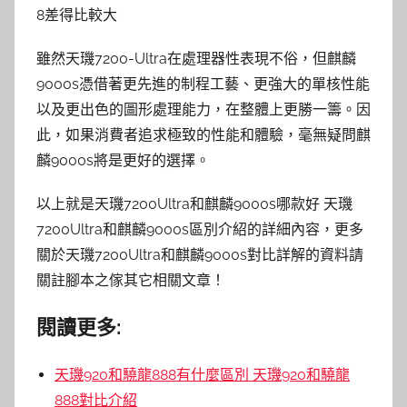
8差得比較大
雖然天璣7200-Ultra在處理器性表現不俗，但麒麟
9000s憑借著更先進的制程工藝、更強大的單核性能
以及更出色的圖形處理能力，在整體上更勝一籌。因
此，如果消費者追求極致的性能和體驗，毫無疑問麒
麟9000s將是更好的選擇。
以上就是天璣7200Ultra和麒麟9000s哪款好 天璣
7200Ultra和麒麟9000s區別介紹的詳細內容，更多
關於天璣7200Ultra和麒麟9000s對比詳解的資料請
關註腳本之傢其它相關文章！
閱讀更多:
天璣920和驍龍888有什麼區別 天璣920和驍龍
888對比介紹