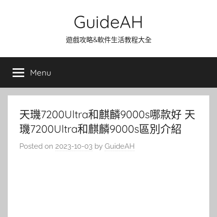
Skip
GuideAH
to
content
遊戲攻略&軟件生活教程大全
Menu
天璣7200Ultra和麒麟9000s哪款好 天
璣7200Ultra和麒麟9000s區別介紹
Posted on
2023-10-03
by
GuideAH