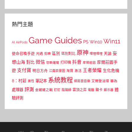
熱門主題
Game Guides
Win11
PS
Win10
AI
AirPods
原神
妄
區別
使命召喚手遊
區別對比
天諭
光遇
剪映
嗶哩嗶哩
微信
抖音
想山海
對比
摩爾莊園手
打印機
怒斬屠龍
摩爾莊園
支付寶
王者榮耀
遊
生化危機
明日方舟
江南百景圖
淘寶
激活
系統教程
8：村莊
筆記本
網易雲音樂
艾爾登法環
華為
男性
評測
體
處理器
顯卡
金鏟鏟之戰
雲頂之弈
釘釘
陰陽師
電腦
顯示器
驗評測