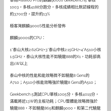
華為Mate60 Pro的麒麟9000s Geekbench5 單核
1003，多核4188分跑分，多核成績相比默認線程的
約3700分，提升約13%
極客灣麒麟9000S性能分析發佈
麒麟9000s的CPU：
1*泰山大核2.62GHz+3*泰山中核2.15GHz+4*A510小核
1.5GHz，泰山大核性能不如驍龍888的X1，功耗卻高
出1W以上
泰山中核的性能和能效略微不如驍龍8 Gen1的
A710；A510小核能效略強於驍龍8 Gen1的A510；
Geekbench 5測試CPU單核1005分，多核4019分，
滿載將近13W的主板功耗；CPU整體能效略微強於
驍龍888，不如驍龍865和麒麟9000，和第二代驍龍