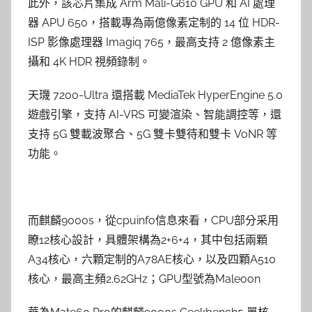
此外，該芯片集成 Arm Mali-G610 GPU 和 AI 處理
器 APU 650，搭載專為兩億像素定制的 14 位 HDR-
ISP 影像處理器 Imagiq 765，最高支持 2 億像素主
攝和 4K HDR 視頻錄制。
天璣 7200-Ultra 還搭載 MediaTek HyperEngine 5.0
遊戲引擎，支持 AI-VRS 可變渲染、智能調控等，還
支持 5G 雙載波聚合、5G 雙卡雙待和雙卡 VoNR 等
功能。
而麒麟9000s，從cpuinfo信息來看，CPU部分采用
瞭12核心設計，具體架構為2+6+4，其中包括兩顆
A34核心，六顆定制的A78AE核心，以及四顆A510
核心，最高主頻2.62GHz；GPU型號為Maleoon