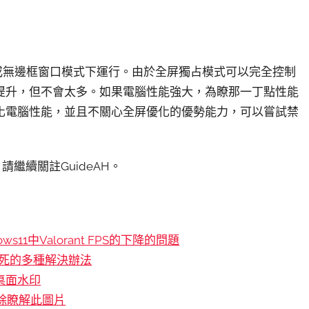
或無邊框窗口模式下運行。由於全屏獨占模式可以完全控制
提升，但不會太多。如果電腦性能強大，為瞭那一丁點性能
化電腦性能，並且不關心全屏優化的優勢能力，可以嘗試禁
繼續關註GuideAH。
ws11中Valorant FPS的下降的問題
戲卡死的多種解決辦法
現桌面水印
刪除瞭解此圖片