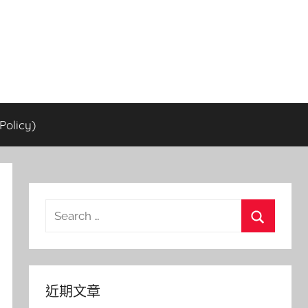
olicy)
Search
for:
Search
近期文章