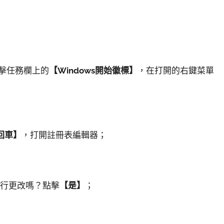
擊任務欄上的
【Windows開始徽標】
，在打開的右鍵菜單
回車】
，打開註冊表編輯器；
進行更改嗎？點擊
【是】
；