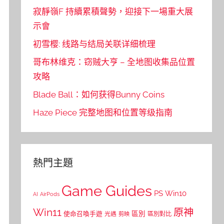
寂靜嶺F 持續累積聲勢，迎接下一場重大展
示會
初雪樱: 线路与结局关联详细梳理
哥布林维克：窃贼大亨 – 全地图收集品位置
攻略
Blade Ball：如何获得Bunny Coins
Haze Piece 完整地图和位置等级指南
熱門主題
Game Guides
PS
Win10
AI
AirPods
Win11
原神
區別
使命召喚手遊
區別對比
光遇
剪映