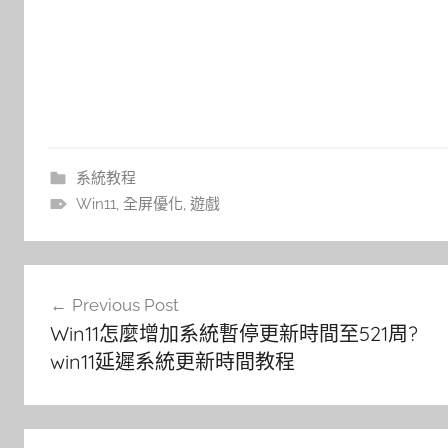
系統教程
Win11
,
全屏優化
,
遊戲
文
Previous Post
章
Win11怎麼增加系統暫停更新時間至521周?
導
win11延遲系統更新時間教程
覽