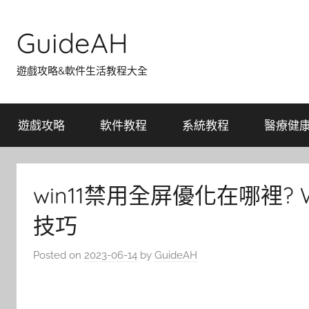
Skip
to
GuideAH
content
遊戲攻略&軟件生活教程大全
遊戲攻略
軟件教程
系統教程
醫療健
win11禁用全屏優化在哪裡?
技巧
Posted on
2023-06-14
by
GuideAH