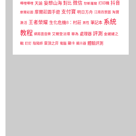
微信
抖音
妄想山海
對比
天諭
打印機
嗶哩嗶哩
怒斬屠龍
支付寶
摩爾莊園手遊
明日方舟
江南百景圖
淘寶
摩爾莊園
系統
王者榮耀
生化危機8：村莊
筆記本
激活
男性
教程
評測
處理器
網易雲音樂
艾爾登法環
華為
金鏟鏟之
體驗評測
顯卡
戰
雲頂之弈
釘釘
陰陽師
電腦
顯示器