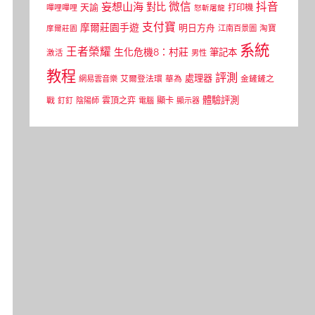
微信
抖音
妄想山海
對比
天諭
打印機
嗶哩嗶哩
怒斬屠龍
支付寶
摩爾莊園手遊
明日方舟
江南百景圖
淘寶
摩爾莊園
系統
王者榮耀
生化危機8：村莊
筆記本
激活
男性
教程
評測
處理器
網易雲音樂
艾爾登法環
華為
金鏟鏟之
體驗評測
顯卡
戰
雲頂之弈
釘釘
陰陽師
電腦
顯示器