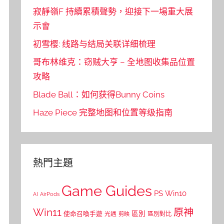
寂靜嶺F 持續累積聲勢，迎接下一場重大展
示會
初雪樱: 线路与结局关联详细梳理
哥布林维克：窃贼大亨 – 全地图收集品位置
攻略
Blade Ball：如何获得Bunny Coins
Haze Piece 完整地图和位置等级指南
熱門主題
Game Guides
PS
Win10
AI
AirPods
Win11
原神
區別
使命召喚手遊
區別對比
光遇
剪映