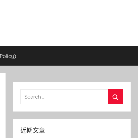
olicy)
Search
for:
Search
近期文章