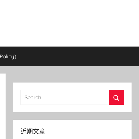
olicy)
Search
for:
Search
近期文章