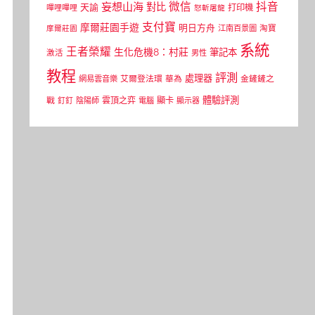
微信
抖音
妄想山海
對比
天諭
打印機
嗶哩嗶哩
怒斬屠龍
支付寶
摩爾莊園手遊
明日方舟
江南百景圖
淘寶
摩爾莊園
系統
王者榮耀
生化危機8：村莊
筆記本
激活
男性
教程
評測
處理器
網易雲音樂
艾爾登法環
華為
金鏟鏟之
體驗評測
顯卡
戰
雲頂之弈
釘釘
陰陽師
電腦
顯示器