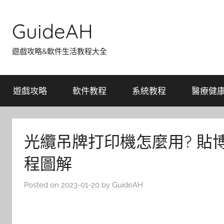
Skip
to
GuideAH
content
遊戲攻略&軟件生活教程大全
遊戲攻略
軟件教程
系統教程
醫療健
光纜吊牌打印機怎麼用? 貼
程圖解
Posted on
2023-01-20
by
GuideAH