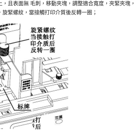
上，且表面無 毛刺，移動夾塊，調整適合寬度，夾緊夾塊，
，旋緊螺紋，當接觸打印介質後反轉一圈；