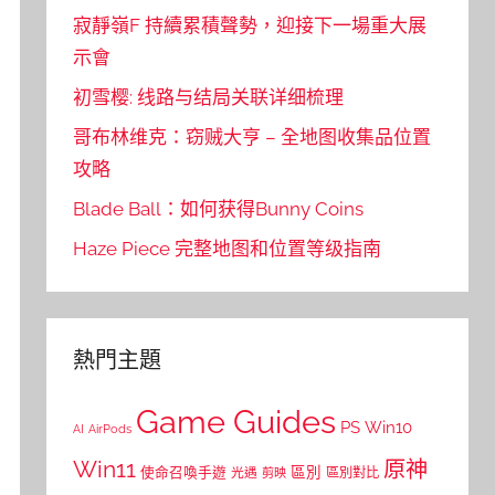
寂靜嶺F 持續累積聲勢，迎接下一場重大展
示會
初雪樱: 线路与结局关联详细梳理
哥布林维克：窃贼大亨 – 全地图收集品位置
攻略
Blade Ball：如何获得Bunny Coins
Haze Piece 完整地图和位置等级指南
熱門主題
Game Guides
PS
Win10
AI
AirPods
Win11
原神
區別
使命召喚手遊
區別對比
光遇
剪映