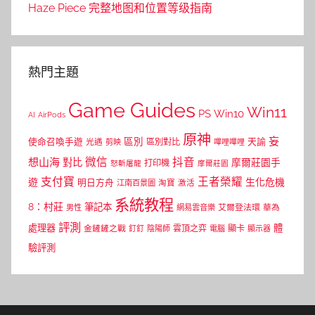
Haze Piece 完整地图和位置等级指南
熱門主題
Game Guides
Win11
PS
Win10
AI
AirPods
原神
妄
區別
使命召喚手遊
區別對比
天諭
光遇
剪映
嗶哩嗶哩
微信
抖音
想山海
對比
摩爾莊園手
打印機
怒斬屠龍
摩爾莊園
支付寶
王者榮耀
遊
生化危機
明日方舟
江南百景圖
淘寶
激活
系統教程
8：村莊
筆記本
網易雲音樂
艾爾登法環
華為
男性
評測
體
處理器
顯卡
金鏟鏟之戰
雲頂之弈
釘釘
陰陽師
電腦
顯示器
驗評測