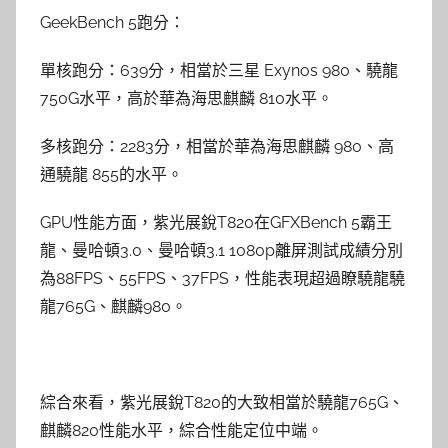
GeekBench 5跑分：
單核跑分：639分，相當於三星 Exynos 980、驍龍
750G水平，高於華為海思麒麟 810水平。
多核跑分：2283分，相當於華為海思麒麟 980、高
通驍龍 855的水平。
GPU性能方面，紫光展銳T820在GFXBench 5霸王
龍、曼哈頓3.0、曼哈頓3.1 1080p離屏測試成績分別
為88FPS、55FPS、37FPS，性能表現超過瞭驍龍驍
龍765G、麒麟980。
綜合來看，紫光展銳T820的大致相當於驍龍765G、
麒麟820性能水平，綜合性能定位中端。