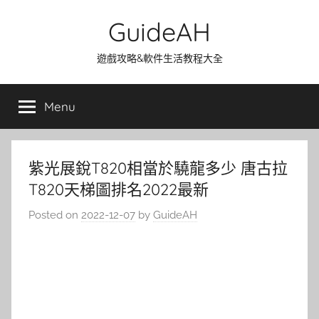
Skip
GuideAH
to
content
遊戲攻略&軟件生活教程大全
Menu
紫光展銳T820相當於驍龍多少 唐古拉
T820天梯圖排名2022最新
Posted on
2022-12-07
by
GuideAH