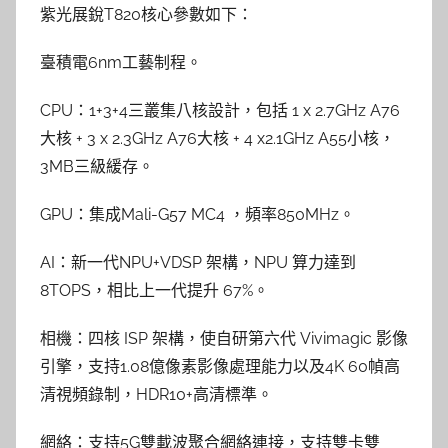
紫光展銳T820核心參數如下：
臺積電6nm工藝制程。
CPU：1+3+4三叢集八核設計，包括 1 x 2.7GHz A76
大核 + 3 x 2.3GHz A76大核 + 4 x2.1GHz A55小核，
3MB三級緩存。
GPU：集成Mali-G57 MC4 ，頻率850MHz。
AI：新一代NPU+VDSP 架構，NPU 算力達到
8TOPS，相比上一代提升 67%。
相機：四核 ISP 架構，使自研第六代 Vivimagic 影像
引擎，支持1.08億像素影像處理能力以及4K 60幀高
清視頻錄制，HDR10+高清標準。
網絡：支持5G雙載波聚合網絡連接，支持雙卡雙