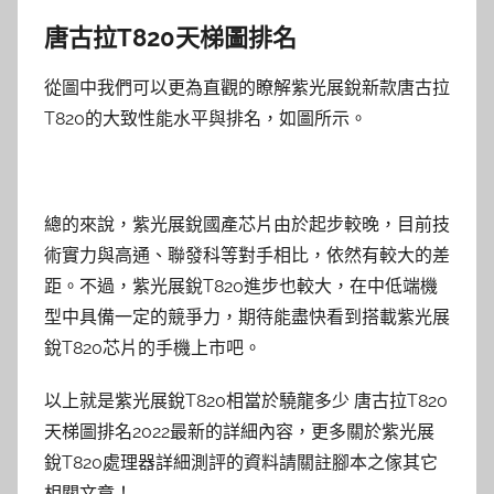
唐古拉T820天梯圖排名
從圖中我們可以更為直觀的瞭解紫光展銳新款唐古拉
T820的大致性能水平與排名，如圖所示。
總的來說，紫光展銳國產芯片由於起步較晚，目前技
術實力與高通、聯發科等對手相比，依然有較大的差
距。不過，紫光展銳T820進步也較大，在中低端機
型中具備一定的競爭力，期待能盡快看到搭載紫光展
銳T820芯片的手機上市吧。
以上就是紫光展銳T820相當於驍龍多少 唐古拉T820
天梯圖排名2022最新的詳細內容，更多關於紫光展
銳T820處理器詳細測評的資料請關註腳本之傢其它
相關文章！