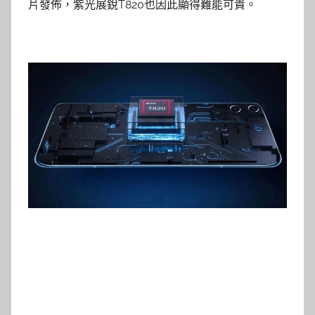
片發佈，紫光展銳T820也因此顯得難能可貴。