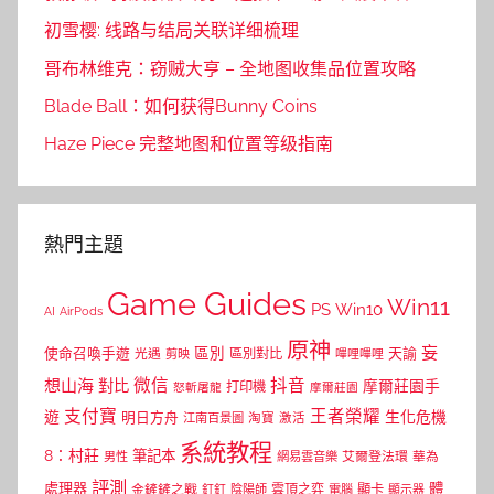
初雪樱: 线路与结局关联详细梳理
哥布林维克：窃贼大亨 – 全地图收集品位置攻略
Blade Ball：如何获得Bunny Coins
Haze Piece 完整地图和位置等级指南
熱門主題
Game Guides
Win11
PS
Win10
AI
AirPods
原神
妄
區別
使命召喚手遊
區別對比
天諭
光遇
剪映
嗶哩嗶哩
微信
抖音
想山海
對比
摩爾莊園手
打印機
怒斬屠龍
摩爾莊園
支付寶
王者榮耀
遊
生化危機
明日方舟
江南百景圖
淘寶
激活
系統教程
8：村莊
筆記本
網易雲音樂
艾爾登法環
華為
男性
評測
體
處理器
顯卡
金鏟鏟之戰
雲頂之弈
釘釘
陰陽師
電腦
顯示器