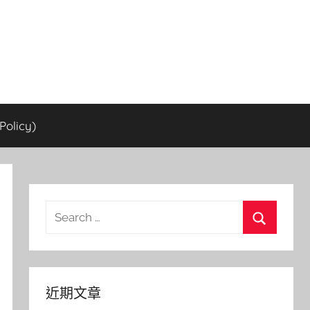
olicy)
Search
for:
Search
近期文章