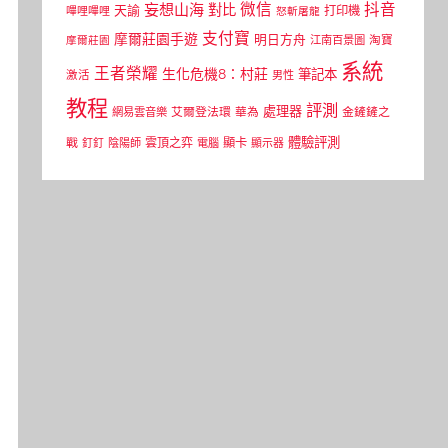
微信
抖音
妄想山海
對比
天諭
打印機
嗶哩嗶哩
怒斬屠龍
支付寶
摩爾莊園手遊
明日方舟
江南百景圖
淘寶
摩爾莊園
系統
王者榮耀
生化危機8：村莊
筆記本
激活
男性
教程
評測
處理器
網易雲音樂
艾爾登法環
華為
金鏟鏟之
體驗評測
顯卡
戰
雲頂之弈
釘釘
陰陽師
電腦
顯示器