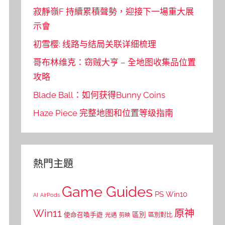
寂靜嶺F 持續累積聲勢，迎接下一場重大展
示會
初雪樱: 线路与结局关联详细梳理
哥布林维克：窃贼大亨 – 全地图收集品位置
攻略
Blade Ball：如何获得Bunny Coins
Haze Piece 完整地图和位置等级指南
熱門主題
Game Guides
PS
Win10
AI
AirPods
Win11
原神
區別
使命召喚手遊
區別對比
光遇
剪映