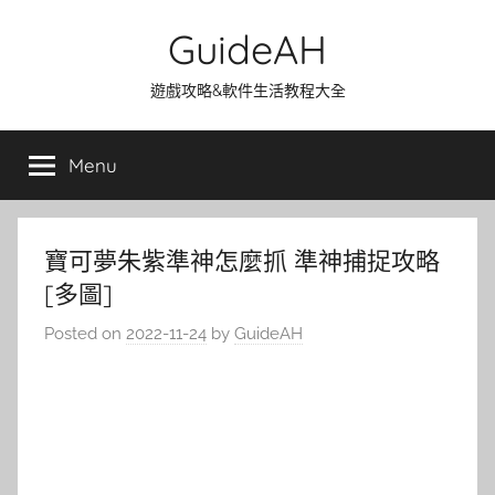
Skip
GuideAH
to
content
遊戲攻略&軟件生活教程大全
Menu
寶可夢朱紫準神怎麼抓 準神捕捉攻略
[多圖]
Posted on
2022-11-24
by
GuideAH