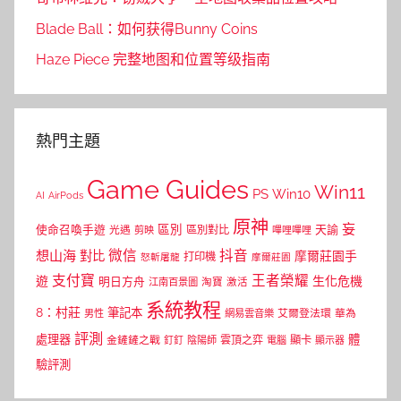
Blade Ball：如何获得Bunny Coins
Haze Piece 完整地图和位置等级指南
熱門主題
Game Guides
Win11
PS
Win10
AI
AirPods
原神
妄
區別
使命召喚手遊
區別對比
天諭
光遇
剪映
嗶哩嗶哩
微信
抖音
想山海
對比
摩爾莊園手
打印機
怒斬屠龍
摩爾莊園
支付寶
王者榮耀
遊
生化危機
明日方舟
江南百景圖
淘寶
激活
系統教程
8：村莊
筆記本
網易雲音樂
艾爾登法環
華為
男性
評測
體
處理器
顯卡
金鏟鏟之戰
雲頂之弈
釘釘
陰陽師
電腦
顯示器
驗評測