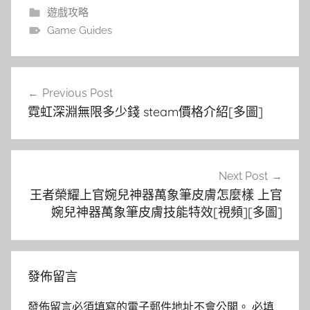
遊戲攻略
Game Guides
文
Previous Post
章
霓虹深淵無限多少錢 steam價格介紹[多圖]
導
覽
Next Post
王者榮耀上官婉兒神器萬象筆皮膚怎麼樣 上官
婉兒神器萬象筆皮膚技能特效[視頻][多圖]
發佈留言
發佈留言必須填寫的電子郵件地址不會公開。
必填