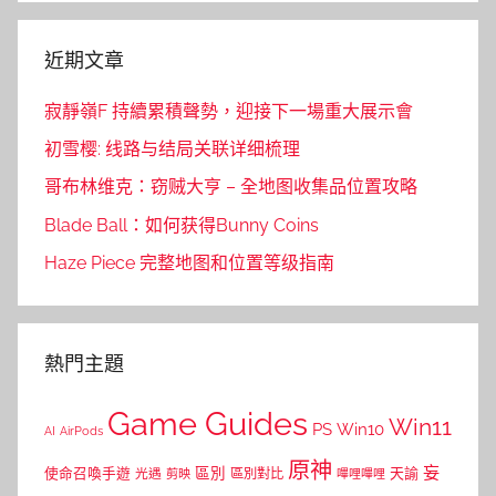
近期文章
寂靜嶺F 持續累積聲勢，迎接下一場重大展示會
初雪樱: 线路与结局关联详细梳理
哥布林维克：窃贼大亨 – 全地图收集品位置攻略
Blade Ball：如何获得Bunny Coins
Haze Piece 完整地图和位置等级指南
熱門主題
Game Guides
Win11
PS
Win10
AI
AirPods
原神
妄
區別
使命召喚手遊
區別對比
天諭
光遇
剪映
嗶哩嗶哩