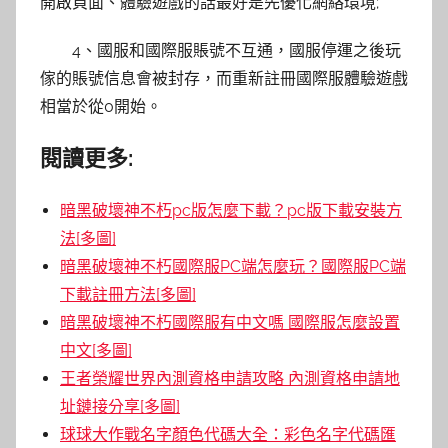
開啟頁面、體驗遊戲的話最好是先優化網絡環境;
4、國服和國際服賬號不互通，國服停運之後玩
傢的賬號信息會被封存，而重新註冊國際服體驗遊戲
相當於從0開始。
閱讀更多:
暗黑破壞神不朽pc版怎麼下載？pc版下載安裝方
法[多圖]
暗黑破壞神不朽國際服PC端怎麼玩？國際服PC端
下載註冊方法[多圖]
暗黑破壞神不朽國際服有中文嗎 國際服怎麼設置
中文[多圖]
王者榮耀世界內測資格申請攻略 內測資格申請地
址鏈接分享[多圖]
球球大作戰名字顏色代碼大全：彩色名字代碼匯