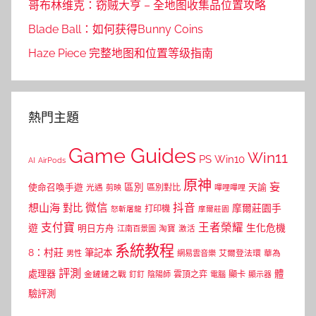
哥布林维克：窃贼大亨 – 全地图收集品位置攻略
Blade Ball：如何获得Bunny Coins
Haze Piece 完整地图和位置等级指南
熱門主題
Game Guides
Win11
PS
Win10
AI
AirPods
原神
妄
區別
使命召喚手遊
區別對比
天諭
光遇
剪映
嗶哩嗶哩
微信
抖音
想山海
對比
摩爾莊園手
打印機
怒斬屠龍
摩爾莊園
支付寶
王者榮耀
遊
生化危機
明日方舟
江南百景圖
淘寶
激活
系統教程
8：村莊
筆記本
網易雲音樂
艾爾登法環
華為
男性
評測
體
處理器
顯卡
金鏟鏟之戰
雲頂之弈
釘釘
陰陽師
電腦
顯示器
驗評測