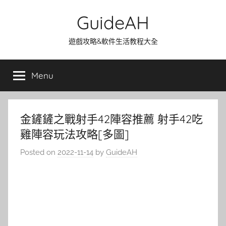
Skip
GuideAH
to
content
遊戲攻略&軟件生活教程大全
Menu
金鏟鏟之戰射手42陣容推薦 射手42吃
雞陣容玩法攻略[多圖]
Posted on
2022-11-14
by
GuideAH