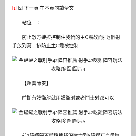
[1]
[2] 下一頁 在本頁閱讀全文
站位二：
防止敵方婕拉控制住我們的主C霞故而把3個射
手放到第二排防止主C霞被控制
【運營節奏】
前期有護衛射就用護衛射或者鬥士射都可以
前7級運營不搜牌連勝沒壓力到8級搜有血量壓