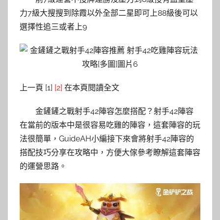
力7級大搜搜到除霞以外全部二星即可上88級後可以
選擇性追三或者上9
上一頁 [1]
[2]
在本頁閱讀全文
金鏟鏟之戰射手42陣容怎麼搭配？射手42陣容
在當前的版本中是很容易吃雞的陣容，這套陣容的玩
法很簡單，GuideAH小編接下來會將射手42陣容的
搭配技巧分享在攻略中，方便大傢參考瞭解這套陣容
的運營思路。