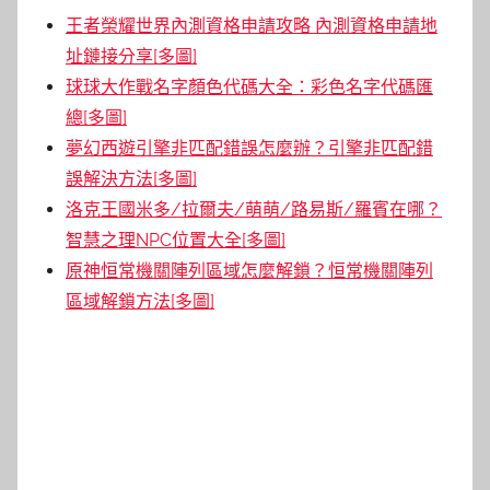
王者榮耀世界內測資格申請攻略 內測資格申請地
址鏈接分享[多圖]
球球大作戰名字顏色代碼大全：彩色名字代碼匯
總[多圖]
夢幻西遊引擎非匹配錯誤怎麼辦？引擎非匹配錯
誤解決方法[多圖]
洛克王國米多/拉爾夫/萌萌/路易斯/羅賓在哪？
智慧之理NPC位置大全[多圖]
原神恒常機關陣列區域怎麼解鎖？恒常機關陣列
區域解鎖方法[多圖]