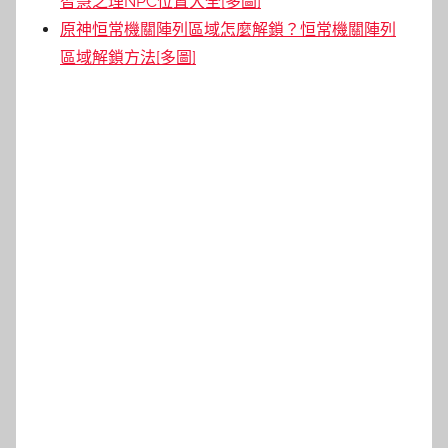
智慧之理NPC位置大全[多圖]
原神恒常機關陣列區域怎麼解鎖？恒常機關陣列
區域解鎖方法[多圖]