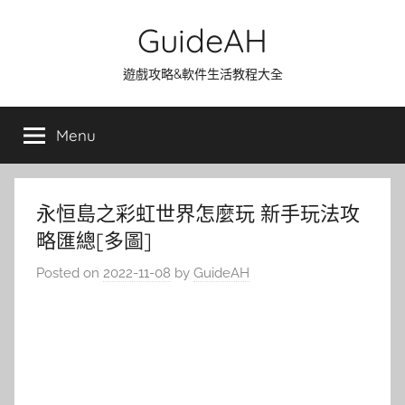
Skip
GuideAH
to
content
遊戲攻略&軟件生活教程大全
Menu
永恒島之彩虹世界怎麼玩 新手玩法攻
略匯總[多圖]
Posted on
2022-11-08
by
GuideAH