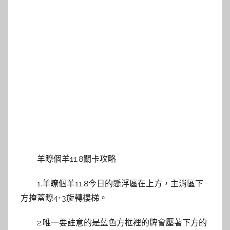
羊瞭個羊11.8關卡攻略
1.羊瞭個羊11.8今日的懸浮區在上方，主消區下
方掩蓋瞭4+3旋轉樓梯。
2.唯一要註意的是藍色方框裡的牌會壓著下方的