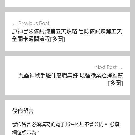
文
Previous Post
章
原神冒險傢試煉第五天攻略 冒險傢試煉第五天
導
全關卡通關流程[多圖]
覽
Next Post
九靈神域手遊什麼職業好 最強職業選擇推薦
[多圖]
發佈留言
發佈留言必須填寫的電子郵件地址不會公開。
必填
欄位標示為
*