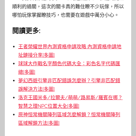
順利的過關，這次的關卡真的難住瞭不少玩傢，所以
哪怕玩傢掌握瞭技巧，也需要在遊戲中萬分小心。
閱讀更多:
王者榮耀世界內測資格申請攻略 內測資格申請地
址鏈接分享[多圖]
球球大作戰名字顏色代碼大全：彩色名字代碼匯
總[多圖]
夢幻西遊引擎非匹配錯誤怎麼辦？引擎非匹配錯
誤解決方法[多圖]
洛克王國米多/拉爾夫/萌萌/路易斯/羅賓在哪？
智慧之理NPC位置大全[多圖]
原神恒常機關陣列區域怎麼解鎖？恒常機關陣列
區域解鎖方法[多圖]