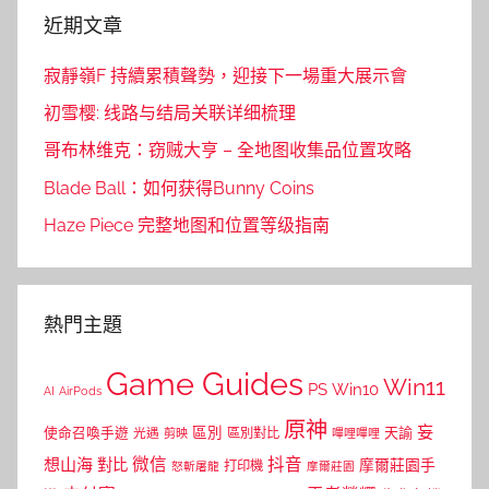
近期文章
寂靜嶺F 持續累積聲勢，迎接下一場重大展示會
初雪樱: 线路与结局关联详细梳理
哥布林维克：窃贼大亨 – 全地图收集品位置攻略
Blade Ball：如何获得Bunny Coins
Haze Piece 完整地图和位置等级指南
熱門主題
Game Guides
Win11
PS
Win10
AI
AirPods
原神
妄
區別
使命召喚手遊
區別對比
天諭
光遇
剪映
嗶哩嗶哩
微信
抖音
想山海
對比
摩爾莊園手
打印機
怒斬屠龍
摩爾莊園