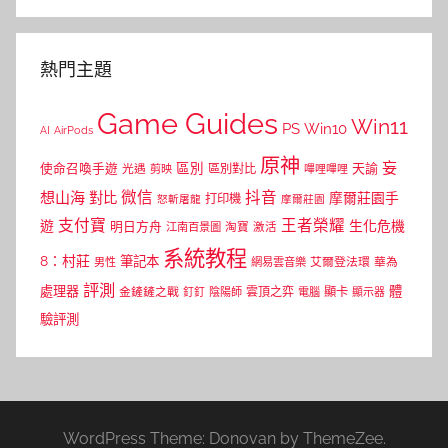
熱門主題
Game Guides
Win11
PS
Win10
AI
AirPods
原神
妄
區別
使命召喚手遊
區別對比
天諭
光遇
剪映
嗶哩嗶哩
微信
抖音
想山海
對比
摩爾莊園手
打印機
怒斬屠龍
摩爾莊園
支付寶
王者榮耀
遊
生化危機
明日方舟
江南百景圖
淘寶
激活
系統教程
8：村莊
筆記本
網易雲音樂
艾爾登法環
華為
男性
評測
體
處理器
顯卡
金鏟鏟之戰
雲頂之弈
釘釘
陰陽師
電腦
顯示器
驗評測
WordPress Theme: Donovan by ThemeZee.