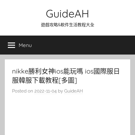
Skip
GuideAH
to
content
遊戲攻略&軟件生活教程大全
Menu
nikke勝利女神ios能玩嗎 ios國際服日
服韓服下載教程[多圖]
Posted on
2022-11-04
by
GuideAH