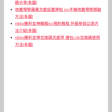
碼分享[多圖]
地震預警蘋果怎麼設置通知 ios手機地震預警開啟
方法[多圖]
nikke勝利女神韓服ios預約教程 外服參與公測方
法介紹[多圖]
nikke勝利女神兌換碼怎麼用 禮包cdk兌換碼使用
方法[多圖]