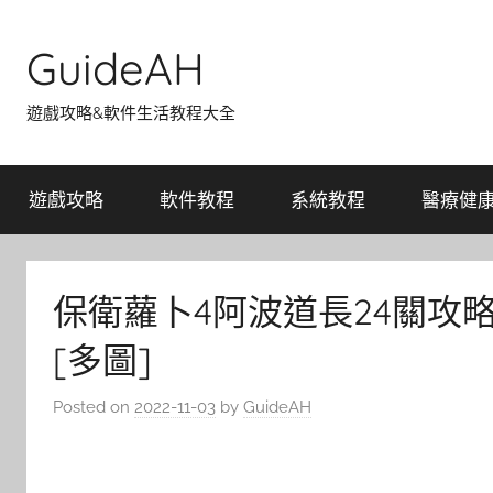
Skip
to
GuideAH
content
遊戲攻略&軟件生活教程大全
遊戲攻略
軟件教程
系統教程
醫療健
保衛蘿卜4阿波道長24關攻
[多圖]
Posted on
2022-11-03
by
GuideAH