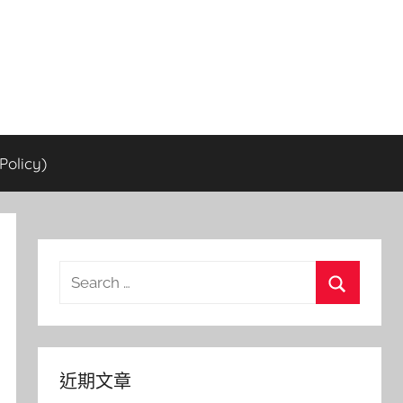
olicy)
Search
for:
Search
近期文章