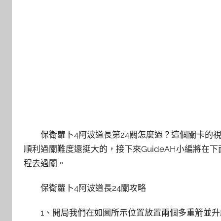
保衛蘿卜4阿波道長第24關怎麼過？這個關卡的
順利過關難度還挺大的，接下來GuideAH小編將在
程去過關。
保衛蘿卜4阿波道長24關攻略
1、開局我們在如圖所示位置放置兩個多重箭並