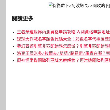
閱讀更多:
王者榮耀世界內測資格申請攻略 內測資格申請地址鏈
球球大作戰名字顏色代碼大全：彩色名字代碼匯總[
夢幻西遊引擎非匹配錯誤怎麼辦？引擎非匹配錯誤解
洛克王國米多/拉爾夫/萌萌/路易斯/羅賓在哪？智
原神恒常機關陣列區域怎麼解鎖？恒常機關陣列區域