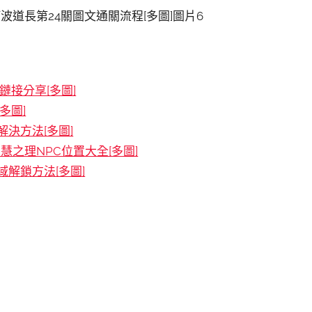
接分享[多圖]
多圖]
決方法[多圖]
慧之理NPC位置大全[多圖]
解鎖方法[多圖]