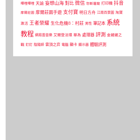
微信
抖音
妄想山海
對比
天諭
打印機
嗶哩嗶哩
怒斬屠龍
支付寶
摩爾莊園手遊
明日方舟
江南百景圖
淘寶
摩爾莊園
系統
王者榮耀
生化危機8：村莊
筆記本
激活
男性
教程
評測
處理器
網易雲音樂
艾爾登法環
華為
金鏟鏟之
體驗評測
顯卡
戰
雲頂之弈
釘釘
陰陽師
電腦
顯示器