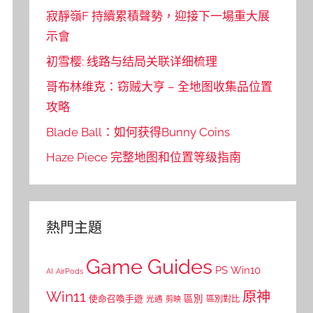
寂靜嶺F 持續累積聲勢，迎接下一場重大展
示會
初雪樱: 线路与结局关联详细梳理
哥布林维克：窃贼大亨 – 全地图收集品位置
攻略
Blade Ball：如何获得Bunny Coins
Haze Piece 完整地图和位置等级指南
熱門主題
Game Guides
PS
Win10
AI
AirPods
Win11
原神
區別
使命召喚手遊
區別對比
光遇
剪映