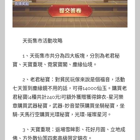
天街集市活動攻略
1、天街集市共分為四大板塊，分別為老君秘
寶、天寶重現、霓裳寶閣、塵緣仙境。
2、老君秘寶：對貧民玩傢來說是個福音，活動
七天簽到塵緣鏡不用的話，可得14000仙玉。購買老
君秘寶(4種共計240元)可額外獲贈獲得錦衣-星河樂
章購買武器秘寶，武器-妙音堃筷購買坐騎秘寶，坐
騎-天馬行空購買光環秘寶，光環-璀璨星河。
3、天寶重現：返場雪眸影、花好月圓、立地成
佛、方外散仙等四套高級限定錦衣。