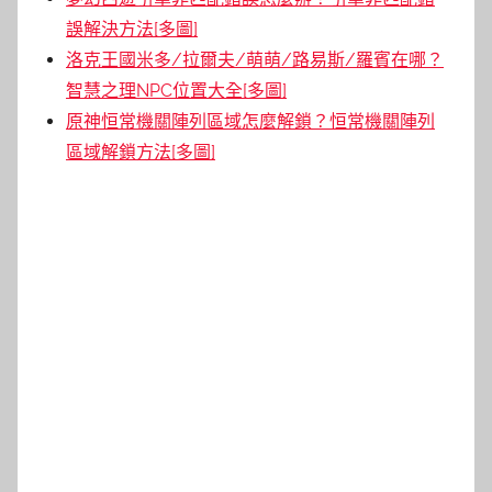
誤解決方法[多圖]
洛克王國米多/拉爾夫/萌萌/路易斯/羅賓在哪？
智慧之理NPC位置大全[多圖]
原神恒常機關陣列區域怎麼解鎖？恒常機關陣列
區域解鎖方法[多圖]