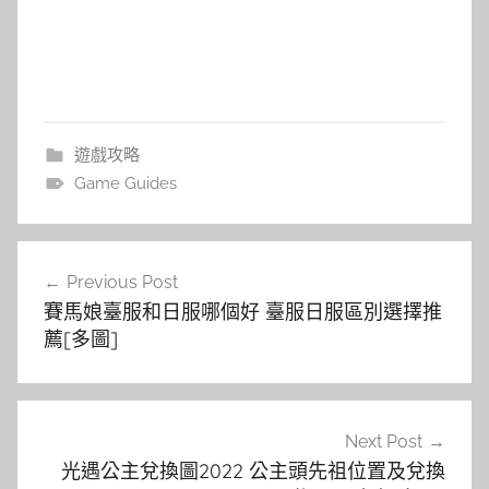
遊戲攻略
Game Guides
文
Previous Post
章
賽馬娘臺服和日服哪個好 臺服日服區別選擇推
導
薦[多圖]
覽
Next Post
光遇公主兌換圖2022 公主頭先祖位置及兌換