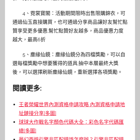
4、霓裳寶閣：活動期間限時出售限購錦衣，可
通過仙玉直接購買，也可通過分享商品讓好友幫忙點
贊享受更多優惠;幫忙點贊好友越多，商品優惠力度
越大，最高6折
5、塵緣仙鏡：塵緣仙鏡分為四檔獎勵，可以自
選每檔獎勵中想要獲得的道具;抽中本層最終大獎
後，可以選擇刷新塵緣仙鏡，重新選擇各項獎勵。
閱讀更多:
王者榮耀世界內測資格申請攻略 內測資格申請地
址鏈接分享[多圖]
球球大作戰名字顏色代碼大全：彩色名字代碼匯
總[多圖]
夢幻西遊引擎非匹配錯誤怎麼辦？引擎非匹配錯