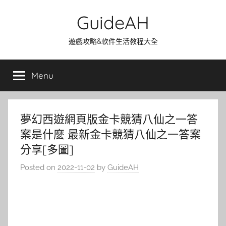
Skip
GuideAH
to
content
遊戲攻略&軟件生活教程大全
Menu
夢幻西遊網頁版金卡競猜八仙之一答
案是什麼 最新金卡競猜八仙之一答案
分享[多圖]
Posted on
2022-11-02
by
GuideAH