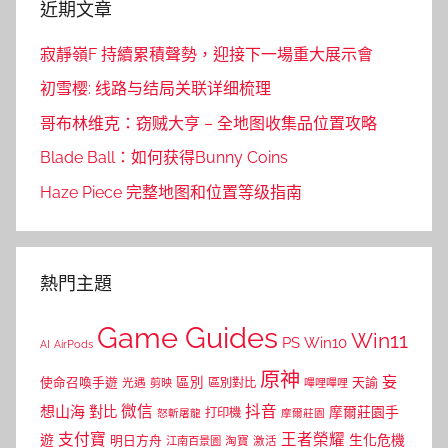
近期文章
寂靜嶺F 持續累積聲勢，迎接下一場重大展示會
初雪樱: 线路与结局关联详细梳理
哥布林维克：窃贼大亨 – 全地图收集品位置攻略
Blade Ball：如何获得Bunny Coins
Haze Piece 完整地图和位置等级指南
熱門主題
Game Guides
Win11
PS
Win10
AI
AirPods
原神
妄
區別
使命召喚手遊
區別對比
天諭
光遇
剪映
嗶哩嗶哩
微信
抖音
想山海
對比
摩爾莊園手
打印機
怒斬屠龍
摩爾莊園
支付寶
王者榮耀
遊
生化危機
明日方舟
江南百景圖
淘寶
激活