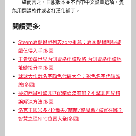
總而言之，日服版本並不自帶中文設置選項，隻
能用翻譯軟件或者打漢化補丁。
閱讀更多:
Steam夏促遊戲列表2022推薦：夏季促銷哪些遊
戲值得入手[多圖]
王者榮耀世界內測資格申請攻略 內測資格申請地
址鏈接分享[多圖]
球球大作戰名字顏色代碼大全：彩色名字代碼匯
總[多圖]
夢幻西遊引擎非匹配錯誤怎麼辦？引擎非匹配錯
誤解決方法[多圖]
洛克王國米多/拉爾夫/萌萌/路易斯/羅賓在哪？
智慧之理NPC位置大全[多圖]