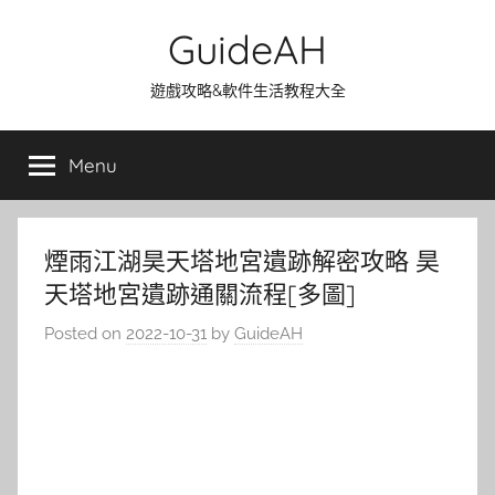
Skip
GuideAH
to
content
遊戲攻略&軟件生活教程大全
Menu
煙雨江湖昊天塔地宮遺跡解密攻略 昊
天塔地宮遺跡通關流程[多圖]
Posted on
2022-10-31
by
GuideAH