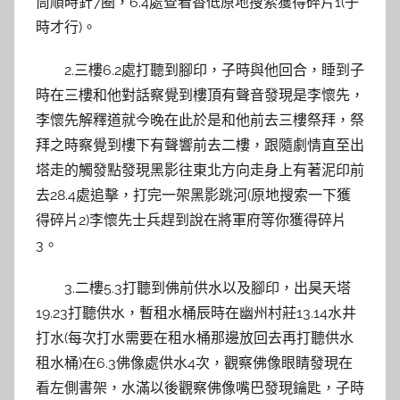
筒順時針7圈，6.4處查看香低原地搜索獲得碎片1(子
時才行)。
2.三樓6.2處打聽到腳印，子時與他回合，睡到子
時在三樓和他對話察覺到樓頂有聲音發現是李懷先，
李懷先解釋道就今晚在此於是和他前去三樓祭拜，祭
拜之時察覺到樓下有聲響前去二樓，跟隨劇情直至出
塔走的觸發點發現黑影往東北方向走身上有著泥印前
去28.4處追擊，打完一架黑影跳河(原地搜索一下獲
得碎片2)李懷先士兵趕到說在將軍府等你獲得碎片
3。
3.二樓5.3打聽到佛前供水以及腳印，出昊天塔
19.23打聽供水，暫租水桶辰時在幽州村莊13.14水井
打水(每次打水需要在租水桶那邊放回去再打聽供水
租水桶)在6.3佛像處供水4次，觀察佛像眼睛發現在
看左側書架，水滿以後觀察佛像嘴巴發現鑰匙，子時