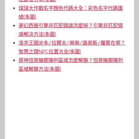
球球大作戰名字顏色代碼大全：彩色名字代碼匯
總[多圖]
夢幻西遊引擎非匹配錯誤怎麼辦？引擎非匹配錯
誤解決方法[多圖]
洛克王國米多/拉爾夫/萌萌/路易斯/羅賓在哪？
智慧之理NPC位置大全[多圖]
原神恒常機關陣列區域怎麼解鎖？恒常機關陣列
區域解鎖方法[多圖]