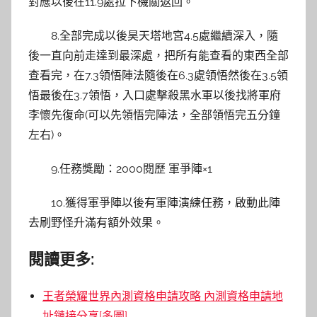
對應以後在11.9處拉下機關返回。
8.全部完成以後昊天塔地宮4.5處繼續深入，隨
後一直向前走達到最深處，把所有能查看的東西全部
查看完，在7.3領悟陣法隨後在6.3處領悟然後在3.5領
悟最後在3.7領悟，入口處擊殺黑水軍以後找將軍府
李懷先復命(可以先領悟完陣法，全部領悟完五分鐘
左右)。
9.任務獎勵：2000閱歷 軍爭陣×1
10.獲得軍爭陣以後有軍陣演練任務，啟動此陣
去刷野怪升滿有額外效果。
閱讀更多:
王者榮耀世界內測資格申請攻略 內測資格申請地
址鏈接分享[多圖]