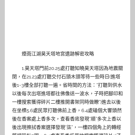
煙雨江湖昊天塔地宮遺跡解密攻略
1.昊天塔門前20.25處打聽知曉昊天塔因為地震關
閉，在21.23處打聽交付石頭木頭等待一些時日(進塔
後1~3樓全部打聽一遍。省時間的方法：“打聽到供水
以後每次出塔進塔都往佛像送一波水，子時把腳印和
一樓搜索獲得碎片二樓推開書架同時做瞭”)進去以後
在坐標5.6處民眾打聽佛前上香，6.4處磕個大響頭然
後在香案處上香多次，查看香底發現“順”多次上香以
後出現擦拭香案選擇發現“柒”，一樓四個角上的轉經