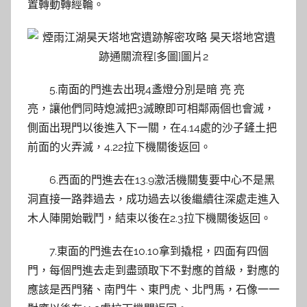
置轉動轉經輪。
5.南面的門進去出現4盞燈分別是暗 亮 亮
亮，讓他們同時熄滅把3滅瞭即可相鄰兩個也會滅，
側面出現門以後進入下一關，在4.14處的沙子鏟土把
前面的火弄滅，4.22拉下機關後返回。
6.西面的門進去在13.9激活機關隻要中心不是黑
洞直接一路莽過去，成功過去以後繼續往深處走進入
木人陣開始戰鬥，結束以後在2.3拉下機關後返回。
7.東面的門進去在10.10拿到撬棍，四面有四個
門，每個門進去走到盡頭取下不對應的首級，對應的
應該是西門豬、南門牛、東門虎、北門馬，石像一一