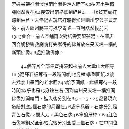
旁邊書架推開發現暗門開鎖進入暗室5.2搜索出手稿
翻閱然後在5.4搜索出暗格拿到碎片4，一樓貨商處打
聽到佛首，去洛陽古玩店打聽得知是幽州李公子買走
的，前去幽州將軍府找李青峰一直對話然後前去
13.13會合，前去茶鋪再次對話需要醒夢湯，在藥店
回合觸發營救劇情打完獲得的佛首放在昊天塔一樓的
斷頭佛像4.6處推動佛像。
4.4個碎片全部集齊拼湊起來前去大雪山大昭寺
16.3翻譯石板等待一段時間(約15分鐘)拿到圖紙以後
去找泰山墨門的老木匠7.40給予圖紙，繼續等待一段
時間(似乎也是15分鐘左右)回到幽州昊天塔一樓推開
佛像打開暗門，進入後分別在6.5、2.5、2.5處發現六
道繪對應3個石像的兵器在3.6處拿兵器，石像分別是
青色石像2.4耍大刀，黑色石像4.6拿狼牙棒，6.4紅色
石像拿鋼叉全部給完後分別查看三個石像，在中間位