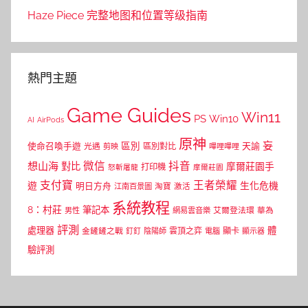
Haze Piece 完整地图和位置等级指南
熱門主題
Game Guides
Win11
PS
Win10
AI
AirPods
原神
妄
區別
使命召喚手遊
區別對比
天諭
光遇
剪映
嗶哩嗶哩
微信
抖音
想山海
對比
摩爾莊園手
打印機
怒斬屠龍
摩爾莊園
支付寶
王者榮耀
遊
生化危機
明日方舟
江南百景圖
淘寶
激活
系統教程
8：村莊
筆記本
網易雲音樂
艾爾登法環
華為
男性
評測
體
處理器
顯卡
金鏟鏟之戰
雲頂之弈
釘釘
陰陽師
電腦
顯示器
驗評測