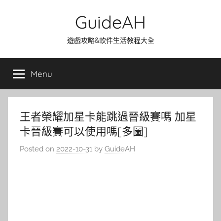
Skip
GuideAH
to
content
遊戲攻略&軟件生活教程大全
Menu
王者榮耀加星卡能跳過晉級賽嗎 加星
卡晉級賽可以使用嗎[多圖]
Posted on
2022-10-31
by
GuideAH