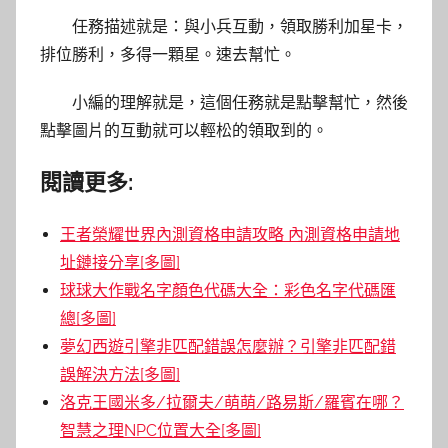
任務描述就是：與小兵互動，領取勝利加星卡，
排位勝利，多得一顆星。速去幫忙。
小編的理解就是，這個任務就是點擊幫忙，然後
點擊圖片的互動就可以輕松的領取到的。
閱讀更多:
王者榮耀世界內測資格申請攻略 內測資格申請地
址鏈接分享[多圖]
球球大作戰名字顏色代碼大全：彩色名字代碼匯
總[多圖]
夢幻西遊引擎非匹配錯誤怎麼辦？引擎非匹配錯
誤解決方法[多圖]
洛克王國米多/拉爾夫/萌萌/路易斯/羅賓在哪？
智慧之理NPC位置大全[多圖]