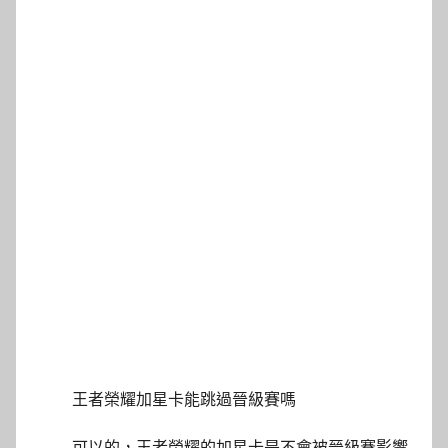
王者榮耀加星卡能跳過晉級賽嗎
可以的，王者榮耀的加星卡是不會被晉級賽影響