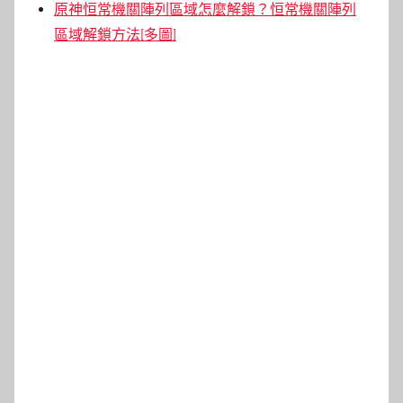
原神恒常機關陣列區域怎麼解鎖？恒常機關陣列
區域解鎖方法[多圖]