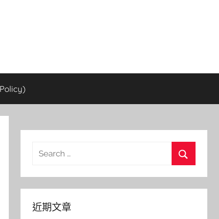
olicy)
Search
for:
Search
近期文章