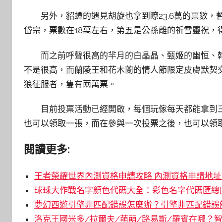
另外，貂蟬的遇見胡旋也拿到瞭23.6萬的票數
岱宗，票數在18萬左右，第五是公孫離的祈雪靈祝，得
而之前呼聲很高的羋月的白晶晶、甄姬的幽恒、
不是很高，而蘭陵王和花木蘭的情人節限定皮膚默契
狼征服者，隻有兩萬票。
目前投票活動已經開啟，每個玩傢每天都能拿到三
也可以領取一張，而在參與一次投票之後，也可以領
閱讀更多:
王者榮耀世界內測資格申請攻略 內測資格申請地址鏈
球球大作戰名字顏色代碼大全：彩色名字代碼匯總[
夢幻西遊引擎非匹配錯誤怎麼辦？引擎非匹配錯誤解
洛克王國米多/拉爾夫/萌萌/路易斯/羅賓在哪？智