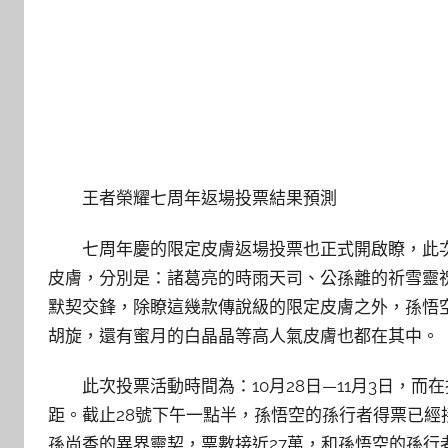
王者榮耀七周年返場投票結果預測
七周年慶的限定皮膚返場投票也正式開啟瞭，此
皮膚，分別是：諸葛亮的時雨天司、公孫離的祈雪靈
默契交鋒，除瞭這幾款傳說級的限定皮膚之外，孫悟
胡旋，還有蜜月的白晶晶等高人氣皮膚也都在其中。
此次投票活動時間為：10月28日—11月3日，
距。截止28號下午一點半，孫悟空的孫行者得票已經
孫尚香的異界靈契，票數接近27萬，和孫悟空的孫行