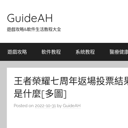
Skip
to
GuideAH
content
遊戲攻略&軟件生活教程大全
遊戲攻略
軟件教程
系統教程
醫療健
王者榮耀七周年返場投票結
是什麼[多圖]
Posted on
2022-10-31
by
GuideAH