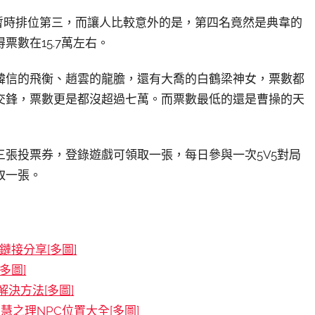
，暫時排位第三，而讓人比較意外的是，第四名竟然是典韋的
票數在15.7萬左右。
韓信的飛衡、趙雲的龍膽，還有大喬的白鶴梁神女，票數都
交鋒，票數更是都沒超過七萬。而票數最低的還是曹操的天
張投票券，登錄遊戲可領取一張，每日參與一次5V5對局
取一張。
接分享[多圖]
多圖]
決方法[多圖]
慧之理NPC位置大全[多圖]