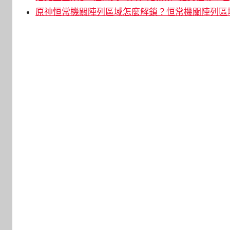
原神恒常機關陣列區域怎麼解鎖？恒常機關陣列區域