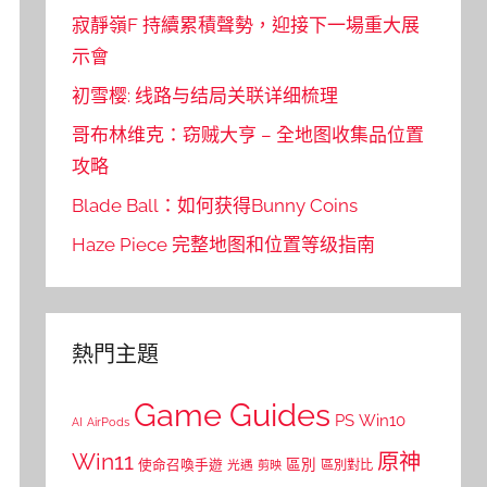
寂靜嶺F 持續累積聲勢，迎接下一場重大展
示會
初雪樱: 线路与结局关联详细梳理
哥布林维克：窃贼大亨 – 全地图收集品位置
攻略
Blade Ball：如何获得Bunny Coins
Haze Piece 完整地图和位置等级指南
熱門主題
Game Guides
PS
Win10
AI
AirPods
Win11
原神
區別
使命召喚手遊
區別對比
光遇
剪映