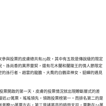
次參與投票的皮膚總共有29款，其中有五款是傳說級的限定
祝、孫尚香的異界靈契，還有花木蘭和蘭陵王的情人節限定
空的孫行者、趙雲的龍膽、大喬的白鶴梁神女、貂蟬的遇見
而在投票開啟的第一天，皮膚的投票情況就出現瞭斷層式的差
接近47萬票，瑤瑤領先，領跑投票榜第一。而排名第二的是
者差瞭20萬票左右，第三是諸葛亮的時雨天司，票數在24萬