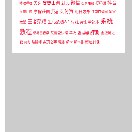
微信
抖音
妄想山海
對比
天諭
打印機
嗶哩嗶哩
怒斬屠龍
支付寶
摩爾莊園手遊
明日方舟
江南百景圖
淘寶
摩爾莊園
系統
王者榮耀
生化危機8：村莊
筆記本
激活
男性
教程
評測
處理器
網易雲音樂
艾爾登法環
華為
金鏟鏟之
體驗評測
顯卡
戰
雲頂之弈
釘釘
陰陽師
電腦
顯示器