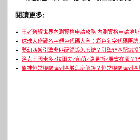
閱讀更多:
王者榮耀世界內測資格申請攻略 內測資格申請地址鏈
球球大作戰名字顏色代碼大全：彩色名字代碼匯總[
夢幻西遊引擎非匹配錯誤怎麼辦？引擎非匹配錯誤解
洛克王國米多/拉爾夫/萌萌/路易斯/羅賓在哪？智
原神恒常機關陣列區域怎麼解鎖？恒常機關陣列區域