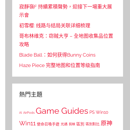
寂靜嶺F 持續累積聲勢，迎接下一場重大展
示會
初雪樱: 线路与结局关联详细梳理
哥布林维克：窃贼大亨 – 全地图收集品位置
攻略
Blade Ball：如何获得Bunny Coins
Haze Piece 完整地图和位置等级指南
熱門主題
Game Guides
PS
Win10
AI
AirPods
Win11
原神
區別
使命召喚手遊
區別對比
光遇
剪映