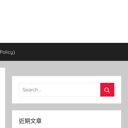
olicy)
Search
for:
Search
近期文章