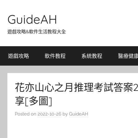
Skip
to
GuideAH
content
遊戲攻略&軟件生活教程大全
遊戲攻略
軟件教程
系統教程
醫療健
花亦山心之月推理考試答案20
享[多圖]
Posted on
2022-10-26
by
GuideAH