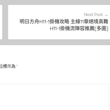
Next Post
明日方舟H11-1掛機攻略 主線11章絕境高難
H11-1掛機流陣容推薦[多圖]
位標示為
*