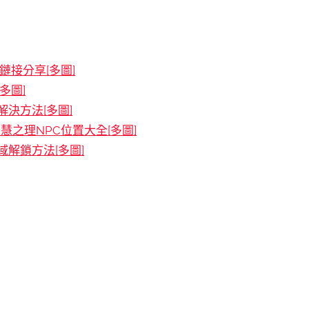
接分享[多圖]
多圖]
決方法[多圖]
慧之理NPC位置大全[多圖]
解鎖方法[多圖]