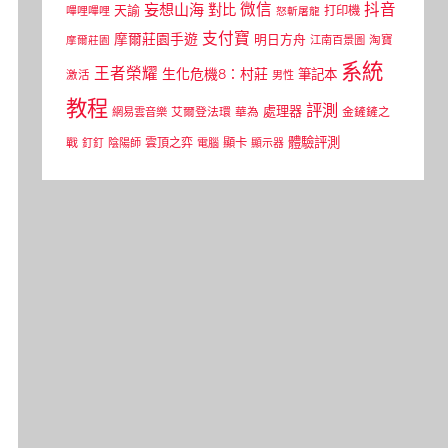
微信
抖音
妄想山海
對比
天諭
打印機
嗶哩嗶哩
怒斬屠龍
支付寶
摩爾莊園手遊
明日方舟
江南百景圖
淘寶
摩爾莊園
系統
王者榮耀
生化危機8：村莊
筆記本
激活
男性
教程
評測
處理器
網易雲音樂
艾爾登法環
華為
金鏟鏟之
體驗評測
顯卡
戰
雲頂之弈
釘釘
陰陽師
電腦
顯示器