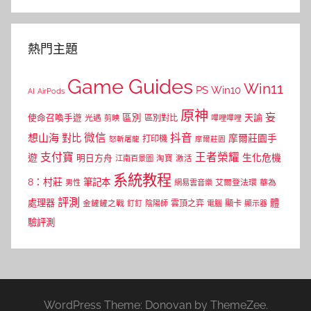
熱門主題
Game Guides
Win11
PS
Win10
AI
AirPods
原神
妄
區別
使命召喚手遊
區別對比
天諭
光遇
剪映
嗶哩嗶哩
微信
抖音
想山海
對比
摩爾莊園手
打印機
怒斬屠龍
摩爾莊園
支付寶
王者榮耀
遊
生化危機
明日方舟
江南百景圖
淘寶
激活
系統教程
8：村莊
筆記本
網易雲音樂
艾爾登法環
華為
男性
評測
體
處理器
顯卡
金鏟鏟之戰
雲頂之弈
釘釘
陰陽師
電腦
顯示器
驗評測
WordPress Theme: Donovan by ThemeZee.