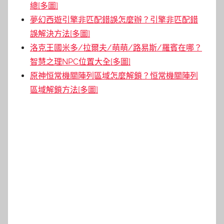
總[多圖]
夢幻西遊引擎非匹配錯誤怎麼辦？引擎非匹配錯
誤解決方法[多圖]
洛克王國米多/拉爾夫/萌萌/路易斯/羅賓在哪？
智慧之理NPC位置大全[多圖]
原神恒常機關陣列區域怎麼解鎖？恒常機關陣列
區域解鎖方法[多圖]