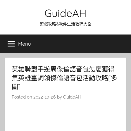
Skip
GuideAH
to
content
遊戲攻略&軟件生活教程大全
Menu
英雄聯盟手遊周傑倫語音包怎麼獲得
集英雄臺詞領傑倫語音包活動攻略[多
圖]
Posted on
2022-10-26
by
GuideAH