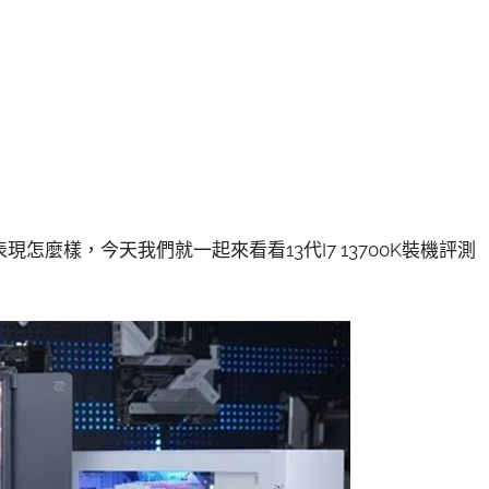
怎麼樣，今天我們就一起來看看13代I7 13700K裝機評測