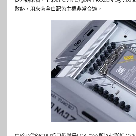
從外觀來看，七彩虹 CVN Z790M FROZEN D5 
散熱，用來裝全白配色主機非常合適。
由於13代的CPU接口仍然是LGA1700.所以七彩虹 CVN Z