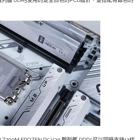
V20 戰列艦 DDR5使用的是全白色的PCB設計，並搭配有銀色的
790M FROZEN D5 V20 戰列艦 DDR5可以同時支持12代