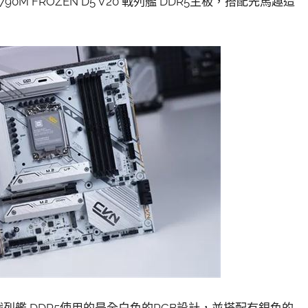
0M FROZEN D5 V20 戰列艦 DDR5主板，搭配先馬趣造