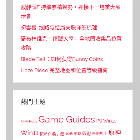
寂靜嶺F 持續累積聲勢，迎接下一場重大展
示會
初雪樱: 线路与结局关联详细梳理
哥布林维克：窃贼大亨 – 全地图收集品位置
攻略
Blade Ball：如何获得Bunny Coins
Haze Piece 完整地图和位置等级指南
熱門主題
Game Guides
PS
Win10
AI
AirPods
Win11
原神
區別
使命召喚手遊
區別對比
光遇
剪映