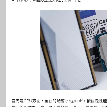
散熱器：利民U120EX REV.4 WHITE
首先是CPU方面，全新的酷睿i7-13700K，依舊是