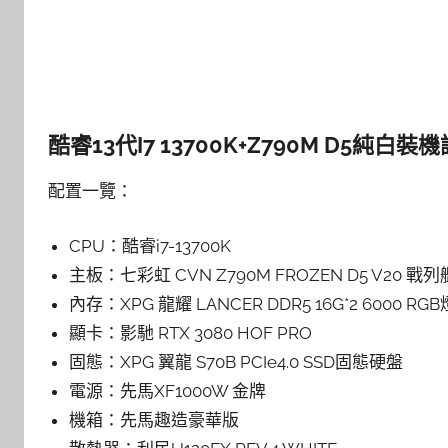
酷睿13代I7 13700K+Z790M D5純白裝
配置一覽：
CPU：酷睿i7-13700K
主板：七彩虹 CVN Z790M FROZEN D5 V20 戰列
內存：XPG 龍耀 LANCER DDR5 16G*2 6000 RG
顯卡：影馳 RTX 3080 HOF PRO
固態：XPG 翼龍 S70B PCIe4.0 SSD固態硬盤
電源：先馬XF1000W 金牌
機箱：先馬趣造豪華版