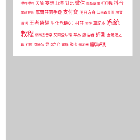
微信
抖音
妄想山海
對比
天諭
打印機
嗶哩嗶哩
怒斬屠龍
支付寶
摩爾莊園手遊
明日方舟
江南百景圖
淘寶
摩爾莊園
系統
王者榮耀
生化危機8：村莊
筆記本
激活
男性
教程
評測
處理器
網易雲音樂
艾爾登法環
華為
金鏟鏟之
體驗評測
顯卡
戰
雲頂之弈
釘釘
陰陽師
電腦
顯示器