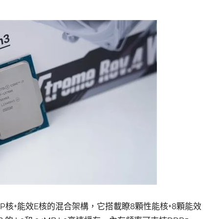
性能P核+能效E核的混合架構，它搭載瞭8顆性能核+8顆能效