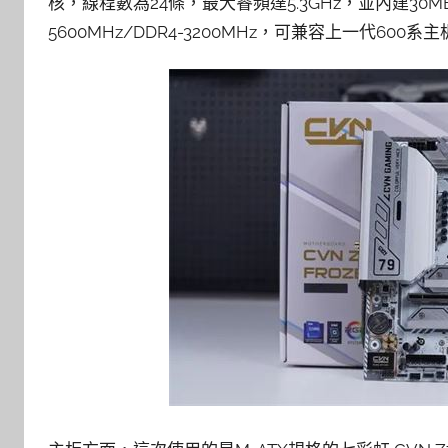
核，線程數為24條，最大睿頻達5.3GHz，並內建30MB 
5600MHz/DDR4-3200MHz，可兼容上一代