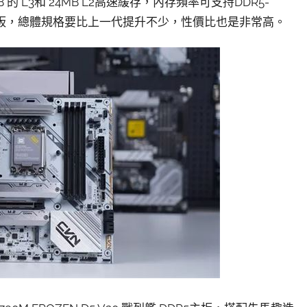
的 L3和 24MB L2高速緩存，內存頻率可支持DDR5-
600系主板，總體規格要比上一代提升不少，性價比也是非常高。