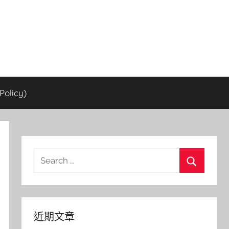
olicy)
Search
for:
Search
近期文章