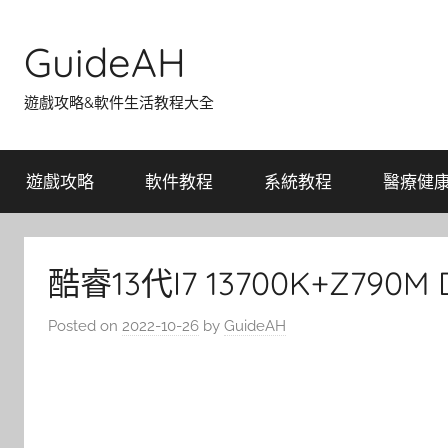
Skip
to
GuideAH
content
遊戲攻略&軟件生活教程大全
遊戲攻略
軟件教程
系統教程
醫療健
酷睿13代I7 13700K+Z79
Posted on
2022-10-26
by
GuideAH