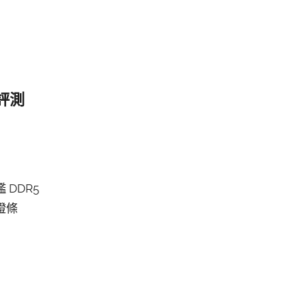
機評測
艦 DDR5
B燈條