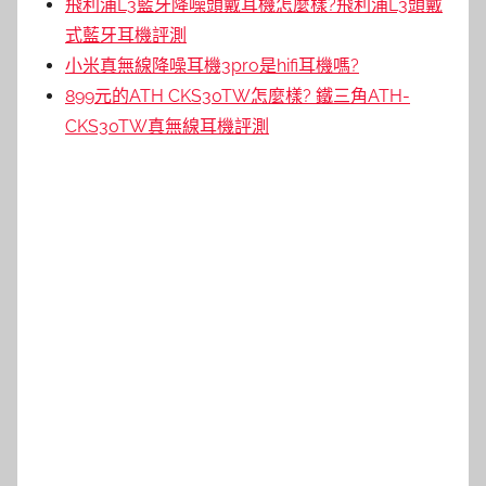
飛利浦L3藍牙降噪頭戴耳機怎麼樣?飛利浦L3頭戴
式藍牙耳機評測
小米真無線降噪耳機3pro是hifi耳機嗎?
899元的ATH CKS30TW怎麼樣? 鐵三角ATH-
CKS30TW真無線耳機評測