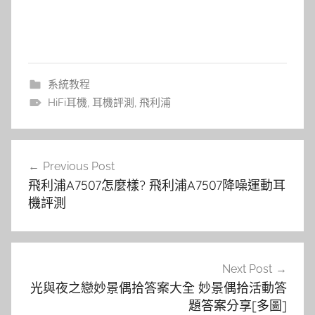
系統教程
HiFi耳機
,
耳機評測
,
飛利浦
文
Previous Post
章
飛利浦A7507怎麼樣? 飛利浦A7507降噪運動耳
導
機評測
覽
Next Post
光與夜之戀妙景偶拾答案大全 妙景偶拾活動答
題答案分享[多圖]