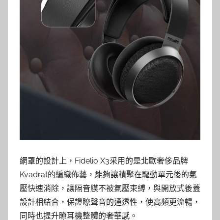
網罩的設計上，Fidelio X3采用的是北歐奢侈品牌
Kvadrat的編織佈藝，能夠讓積聚在驅動單元後的氣
壓快速消除，讓隔音膜不被氣壓束縛，與開放式後蓋
設計相結合，保證瞭聲音的通透性，使高頻更流暢，
同時也提升瞭耳機整體的奢華感。