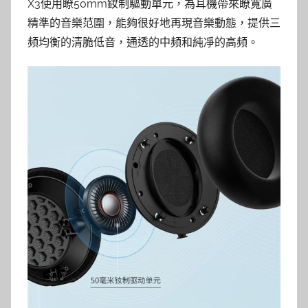
X3使用瞭50mm釹制驅動單元，為耳機帶來瞭寬廣
精準的音樂范圍，能夠很好地再現音樂動態，提供三
頻均衡的清脆低音，通透的中頻和純凈的高頻。