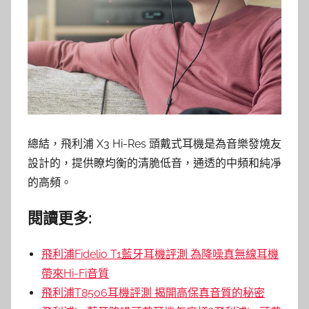
總結，飛利浦 X3 Hi-Res 頭戴式耳機是為音樂發燒友
設計的，提供瞭均衡的清脆低音，通透的中頻和純凈
的高頻。
閱讀更多:
飛利浦Fidelio T1藍牙耳機評測 為降噪真無線耳機
帶來Hi-Fi音質
飛利浦T8506耳機評測 揭開高保真音質的秘密