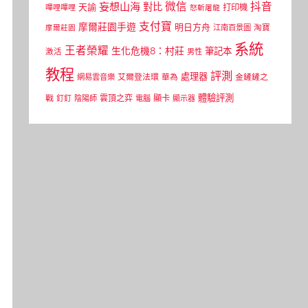
微信
抖音
妄想山海
對比
天諭
打印機
嗶哩嗶哩
怒斬屠龍
支付寶
摩爾莊園手遊
明日方舟
江南百景圖
淘寶
摩爾莊園
系統
王者榮耀
生化危機8：村莊
筆記本
激活
男性
教程
評測
處理器
網易雲音樂
艾爾登法環
華為
金鏟鏟之
體驗評測
顯卡
戰
雲頂之弈
釘釘
陰陽師
電腦
顯示器