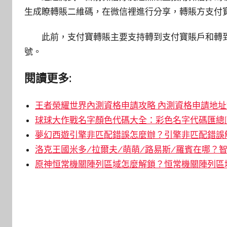
生成瞭轉賬二維碼，在微信裡進行分享，轉賬方支付
此前，支付寶轉賬主要支持轉到支付寶賬戶和轉
號。
閱讀更多:
王者榮耀世界內測資格申請攻略 內測資格申請地址鏈
球球大作戰名字顏色代碼大全：彩色名字代碼匯總[
夢幻西遊引擎非匹配錯誤怎麼辦？引擎非匹配錯誤解
洛克王國米多/拉爾夫/萌萌/路易斯/羅賓在哪？智
原神恒常機關陣列區域怎麼解鎖？恒常機關陣列區域