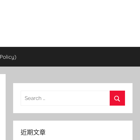
olicy)
Search
for:
Search
近期文章