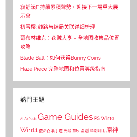
寂靜嶺F 持續累積聲勢，迎接下一場重大展
示會
初雪樱: 线路与结局关联详细梳理
哥布林维克：窃贼大亨 – 全地图收集品位置
攻略
Blade Ball：如何获得Bunny Coins
Haze Piece 完整地图和位置等级指南
熱門主題
Game Guides
PS
Win10
AI
AirPods
Win11
原神
區別
使命召喚手遊
區別對比
光遇
剪映