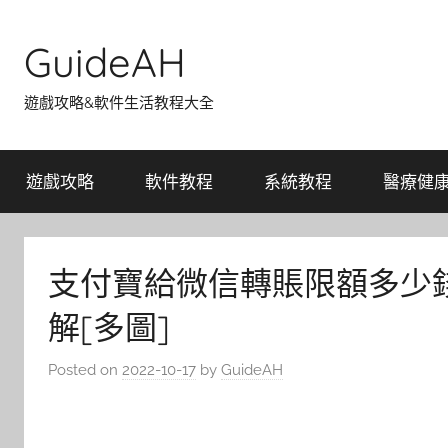
Skip
to
GuideAH
content
遊戲攻略&軟件生活教程大全
遊戲攻略
軟件教程
系統教程
醫療健
支付寶給微信轉賬限額多少
解[多圖]
Posted on
2022-10-17
by
GuideAH