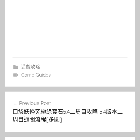
遊戲攻略
Game Guides
文
Previous Post
章
口袋妖怪究極綠寶石5.4二周目攻略 5.4版本二
導
周目通關流程[多圖]
覽