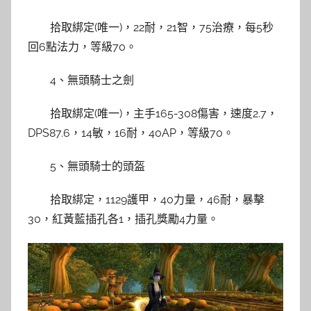
拾取綁定(唯一)，22耐，21智，75治療，每5秒
回6點法力，等級70。
4、無頭騎士之劍
拾取綁定(唯一)，主手165-308傷害，速度2.7，
DPS87.6，14敏，16耐，40AP，等級70。
5、無頭騎士的頭盔
拾取綁定，1129護甲，40力量，46耐，暴擊
30，紅黃藍插孔各1，插孔獎勵4力量。