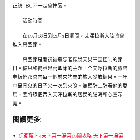
正統TBC不一定會掉落。
活動時間：
在10月18日到11月1日期間，艾澤拉斯大陸將會
進入萬聖節。
萬聖節是慶祝被遺忘者擺脫天災軍團控制的節
日。糖果和搗蛋是萬聖節的主題，全艾澤拉斯的旅館
老板們都會向每一個前來詢問的旅人發放糖果。一年
中最鬧鬼的日子又一次到來瞭。無頭騎士騎著他的愛
馬，要將恐懼帶入艾澤拉斯的居民的腦海和心靈深
處。
閱讀更多:
保衛蘿卜4天下第一湯第10關攻略 天下第一湯第