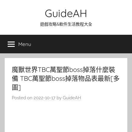
Skip
GuideAH
to
content
遊戲攻略&軟件生活教程大全
Menu
魔獸世界TBC萬聖節boss掉落什麼裝
備 TBC萬聖節boss掉落物品表最新[多
圖]
Posted on
2022-10-17
by
GuideAH