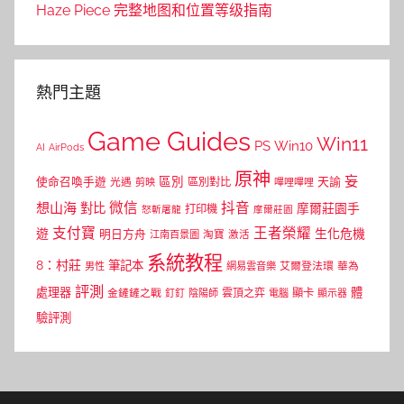
Haze Piece 完整地图和位置等级指南
熱門主題
Game Guides
Win11
PS
Win10
AI
AirPods
原神
妄
區別
使命召喚手遊
區別對比
天諭
光遇
剪映
嗶哩嗶哩
微信
抖音
想山海
對比
摩爾莊園手
打印機
怒斬屠龍
摩爾莊園
支付寶
王者榮耀
遊
生化危機
明日方舟
江南百景圖
淘寶
激活
系統教程
8：村莊
筆記本
網易雲音樂
艾爾登法環
華為
男性
評測
體
處理器
顯卡
金鏟鏟之戰
雲頂之弈
釘釘
陰陽師
電腦
顯示器
驗評測